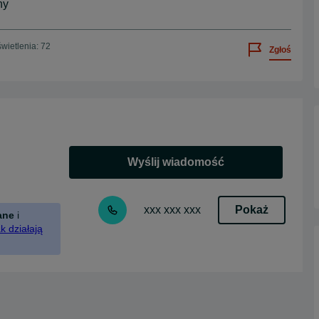
ny
wietlenia: 72
Zgłoś
Wyślij wiadomość
Pokaż
xxx xxx xxx
ane
i
k działają