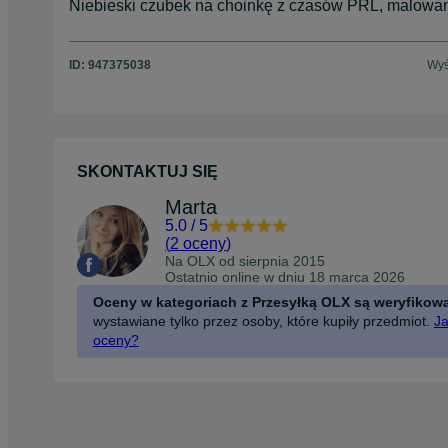
Niebieski czubek na choinkę z czasów PRL, malowa
ID:
947375038
Wyś
SKONTAKTUJ SIĘ
Marta
5.0
/
5
(
2 oceny
)
Na OLX od
sierpnia 2015
Ostatnio online w dniu 18 marca 2026
Oceny w kategoriach z Przesyłką OLX są weryfikow
wystawiane tylko przez osoby, które kupiły przedmiot.
Ja
oceny?