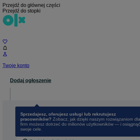
Przejdź do głównej części
Przejdź do stopki
Czat
Twoje konto
Dodaj ogłoszenie
Dla biznesu
opens in a new tab
Sprzedajesz, oferujesz usługi lub rekrutujesz
pracowników?
Zobacz, jak dzięki naszym rozwiązaniom dl
firm możesz dotrzeć do milionów użytkowników — i osiągną
swoje cele.