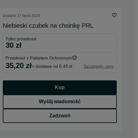
Dodane
17 lipca 2026
Niebieski czubek na choinkę PRL
Tylko przedmiot
30 zł
Przedmiot z Pakietem Ochronnym
35,20 zł
+ dostawa od 6,49 zł
Szczegóły ceny
Kup
Wyślij wiadomość
Zadzwoń