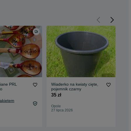
niane PRL
Wiaderko na kwiaty cięte,
Dre
ro
pojemnik czarny
sk
ded
35 zł
34,
Pakietem
39,
Opole
Oc
27 lipca 2026
Kęd
09 