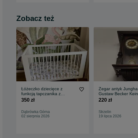
Zobacz też
Łóżeczko dziecięce z
Zegar antyk Jungha
funkcją tapczanika z
Gustaw Becker Kein
materacem
FMS HAU
350 zł
220 zł
Dąbrówka Górna
Strzelin
02 sierpnia 2026
19 lipca 2026