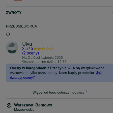
Odbiór osobisty: Kraków
Wysyłka: za pobraniem lub OLX Dostawa
ZWROTY
PRZEDSIĘBIORCA
Ulya
2.5
/
5
(
2 oceny
)
Na OLX od
kwietnia 2026
Ostatnio online dziś o 10:59
Oceny w kategoriach z Przesyłką OLX są weryfikowane
i
wystawiane tylko przez osoby, które kupiły przedmiot.
Jak
działają oceny?
Więcej od tego ogłoszeniodawcy
Warszawa
,
Bemowo
Mazowieckie