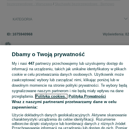
bezprzewodowe - Warszawa
Słuchawki bezprzewodowe - Bemowo
KATEGORIA
ID:
1075940968
Wyświetlenia: 8
Dbamy o Twoją prywatność
Zaloguj się lub załóż konto na OLX, aby skontaktować się z t
My i nasi
447
partnerzy przechowujemy lub uzyskujemy dostęp do
sprzedającym
informacji na urządzeniu, takich jak unikalne identyfikatory w plikach
cookie w celu przetwarzania danych osobowych. Użytkownik może
zaakceptować wybory lub zarządzać nimi, klikając poniżej lub w
Zaloguj się / Załóż konto
dowolnym momencie na stronie polityki prywatności. Te wybory będą
sygnalizowane naszym partnerom i nie będą miały wpływu na dane
przeglądania.
Polityka cookies,
Polityka Prywatności
Wyślij wiadomość
Kup
Wraz z naszymi partnerami przetwarzamy dane w celu
zapewnienia:
Użycie dokładnych danych geolokalizacyjnych. Aktywne skanowanie
charakterystyki urządzenia do celów identyfikacji. Rozumienie
odbiorców dzięki statystyce lub kombinacji danych z różnych źródeł.
Przechowywanie informacji na urządzeniu lub dostęp do nich. Pomiar