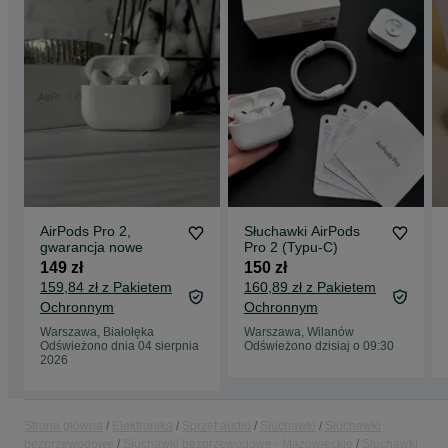
AirPods Pro 2,
Słuchawki AirPods
gwarancja nowe
Pro 2 (Typu-C)
149 zł
150 zł
159,84 zł z Pakietem
160,89 zł z Pakietem
Ochronnym
Ochronnym
Warszawa, Białołęka
Warszawa, Wilanów
Odświeżono dnia 04 sierpnia
Odświeżono dzisiaj o 09:30
2026
Strona główna
Elektronika
Sprzęt audio
Słuchawki
Słuchawki
bezprzewodowe
Słuchawki bezprzewodowe - Mazowieckie
Słuchawki