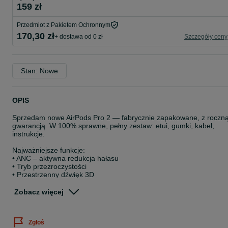
159 zł
Przedmiot z Pakietem Ochronnym
170,30 zł
+ dostawa od 0 zł
Szczegóły ceny
Stan: Nowe
OPIS
Sprzedam nowe AirPods Pro 2 — fabrycznie zapakowane, z roczn
gwarancją. W 100% sprawne, pełny zestaw: etui, gumki, kabel,
instrukcje.
Najważniejsze funkcje:
• ANC – aktywna redukcja hałasu
• Tryb przezroczystości
• Przestrzenny dźwięk 3D
• Sterowanie gestami (zmiana głośności, pauza, przewijanie)
• Szybkie automatyczne łączenie z iPhone / Android
Zobacz więcej
• Automatyczna pauza po wyjęciu z ucha
• Ładowanie bezprzewodowe MagSafe / Qi
• IPX4 – odporność na zachlapania
Zgłoś
• Bateria: ok. 5h + 20–24h z etui