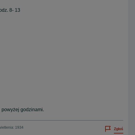
odz. 8- 13
i powyżej godzinami.
ietlenia: 1934
Zgłoś