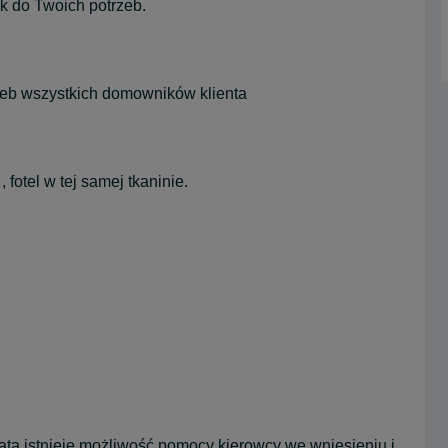
 do Twoich potrzeb.
zeb wszystkich domowników klienta
otel w tej samej tkaninie.
atą istnieje możliwość pomocy kierowcy we wniesieniu i