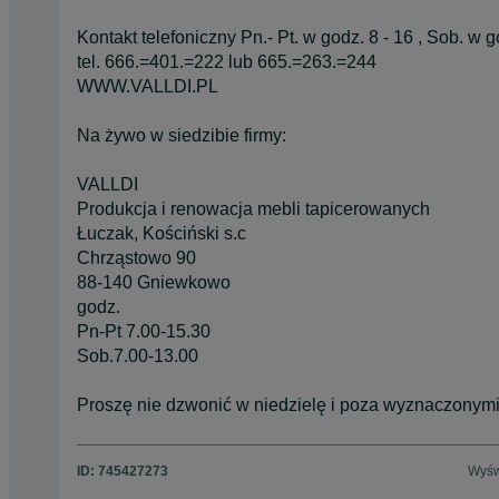
Kontakt telefoniczny Pn.- Pt. w godz. 8 - 16 , Sob. w g
tel. 666.=401.=222 lub 665.=263.=244
WWW.VALLDI.PL
Na żywo w siedzibie firmy:
VALLDI
Produkcja i renowacja mebli tapicerowanych
Łuczak, Kościński s.c
Chrząstowo 90
88-140 Gniewkowo
godz.
Pn-Pt 7.00-15.30
Sob.7.00-13.00
Proszę nie dzwonić w niedzielę i poza wyznaczonym
ID:
745427273
Wyśw