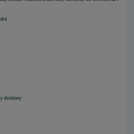
odni
ny dostawy