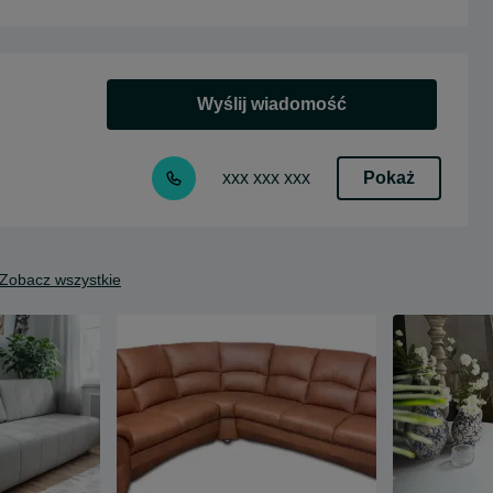
Wyślij wiadomość
Pokaż
xxx xxx xxx
Zobacz wszystkie