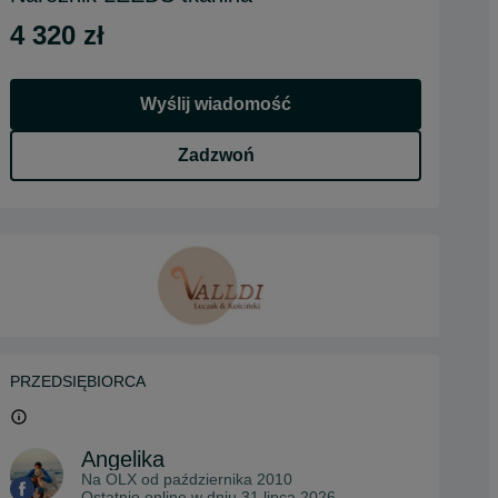
4 320 zł
Wyślij wiadomość
Zadzwoń
PRZEDSIĘBIORCA
Angelika
Na OLX od
października 2010
Ostatnio online w dniu 31 lipca 2026