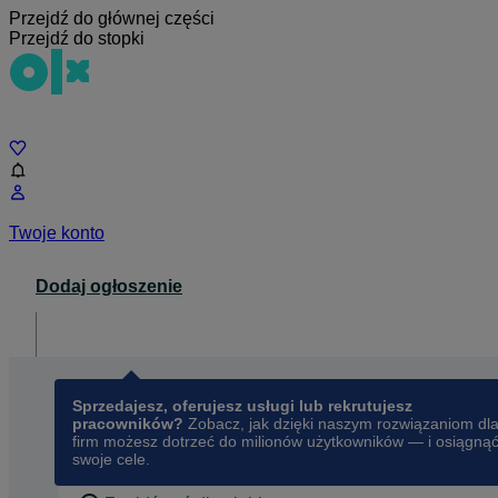
Przejdź do głównej części
Przejdź do stopki
Czat
Twoje konto
Dodaj ogłoszenie
Dla biznesu
opens in a new tab
Sprzedajesz, oferujesz usługi lub rekrutujesz
pracowników?
Zobacz, jak dzięki naszym rozwiązaniom dl
firm możesz dotrzeć do milionów użytkowników — i osiągną
swoje cele.