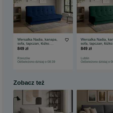
Wersalka Nadia, kanapa,
Wersalka Nadia, ka
sofa, tapczan, łóżko.
sofa, tapczan, łóżko
Szybka dostawa! Sprężyny
Szybka dostawa!
849 zł
849 zł
Rzeszów
Lublin
Odświeżono dzisiaj o 08:39
Odświeżono dzisiaj o 0
Zobacz też