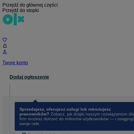
Przejdź do głównej części
Przejdź do stopki
Czat
Twoje konto
Dodaj ogłoszenie
Dla biznesu
opens in a new tab
Sprzedajesz, oferujesz usługi lub rekrutujesz
pracowników?
Zobacz, jak dzięki naszym rozwiązaniom dl
firm możesz dotrzeć do milionów użytkowników — i osiągną
swoje cele.