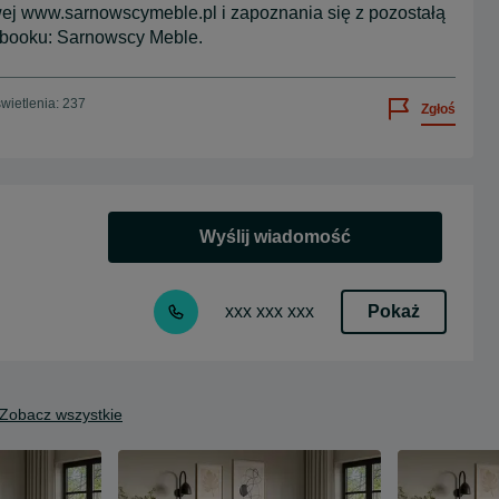
ej www.sarnowscymeble.pl i zapoznania się z pozostałą
ebooku: Sarnowscy Meble.
wietlenia: 237
Zgłoś
Wyślij wiadomość
Pokaż
xxx xxx xxx
Zobacz wszystkie