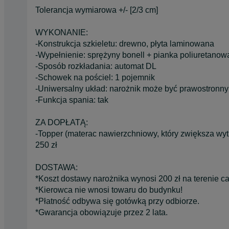
Tolerancja wymiarowa +/- [2/3 cm]
WYKONANIE:
-Konstrukcja szkieletu: drewno, płyta laminowana
-Wypełnienie: sprężyny bonell + pianka poliuretanow
-Sposób rozkładania: automat DL
-Schowek na pościel: 1 pojemnik
-Uniwersalny układ: narożnik może być prawostronny
-Funkcja spania: tak
ZA DOPŁATĄ:
-Topper (materac nawierzchniowy, który zwiększa wy
250 zł
DOSTAWA:
*Koszt dostawy narożnika wynosi 200 zł na terenie cał
*Kierowca nie wnosi towaru do budynku!
*Płatność odbywa się gotówką przy odbiorze.
*Gwarancja obowiązuje przez 2 lata.