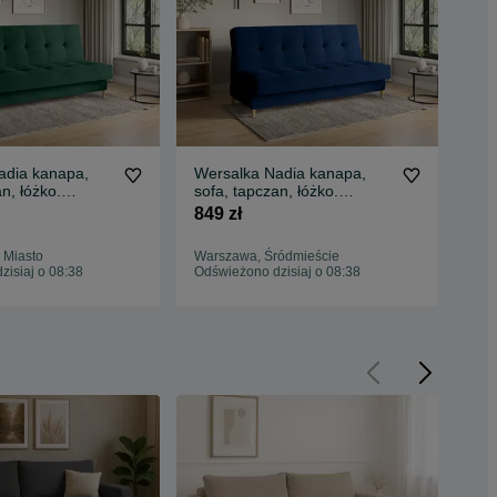
adia kanapa,
Wersalka Nadia kanapa,
Wer
n, łóżko.
sofa, tapczan, łóżko.
sof
Szybka dostawa
Sprężyny. Szybka dostawa
Szy
849 zł
849
 Miasto
Warszawa, Śródmieście
Tor
isiaj o 08:38
Odświeżono dzisiaj o 08:38
Odś