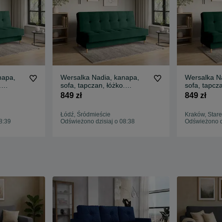
napa,
Wersalka Nadia, kanapa,
Wersalka N
.
sofa, tapczan, łóżko.
sofa, tapcza
Sprężyny! Szybka dostawa
Sprężyny. 
849 zł
849 zł
Łódź, Śródmieście
Kraków, Stare
8:39
Odświeżono dzisiaj o 08:38
Odświeżono dz