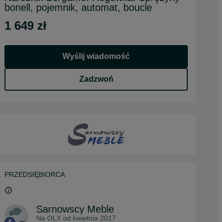
bonell, pojemnik, automat, boucle
1 649 zł
Wyślij wiadomość
Zadzwoń
PRZEDSIĘBIORCA
Sarnowscy Meble
Na OLX od
kwietnia 2017