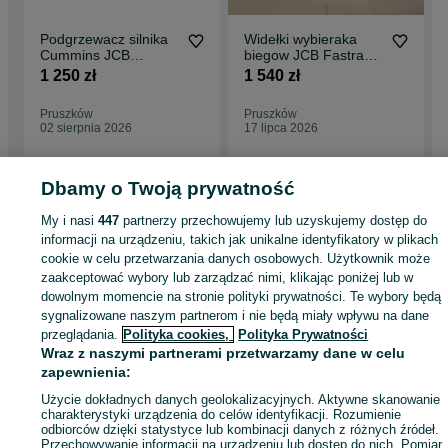
Podgrzewacz silnika
Widełki wybieraka
Cummins JCB
biegow JCB Fastrac -
Fastrac
używane 1250,- netto
1 250 zł
1 540 zł
Pruszków
Pruszków
02 sierpnia 2026
17 lipca 2026
Dbamy o Twoją prywatność
Strona główna
Rolnictwo
Części do maszyn rolniczych
Części do maszyn
My i nasi
447
partnerzy przechowujemy lub uzyskujemy dostęp do
rolniczych - Mazowieckie
Części do maszyn rolniczych - Pruszków
informacji na urządzeniu, takich jak unikalne identyfikatory w plikach
cookie w celu przetwarzania danych osobowych. Użytkownik może
zaakceptować wybory lub zarządzać nimi, klikając poniżej lub w
KATEGORIA
dowolnym momencie na stronie polityki prywatności. Te wybory będą
sygnalizowane naszym partnerom i nie będą miały wpływu na dane
przeglądania.
Polityka cookies,
Polityka Prywatności
ID:
998073446
Wyświetlenia: 
Wraz z naszymi partnerami przetwarzamy dane w celu
zapewnienia:
Zadzwoń / SMS
Wyślij wiadomość
Użycie dokładnych danych geolokalizacyjnych. Aktywne skanowanie
charakterystyki urządzenia do celów identyfikacji. Rozumienie
odbiorców dzięki statystyce lub kombinacji danych z różnych źródeł.
Przechowywanie informacji na urządzeniu lub dostęp do nich. Pomiar