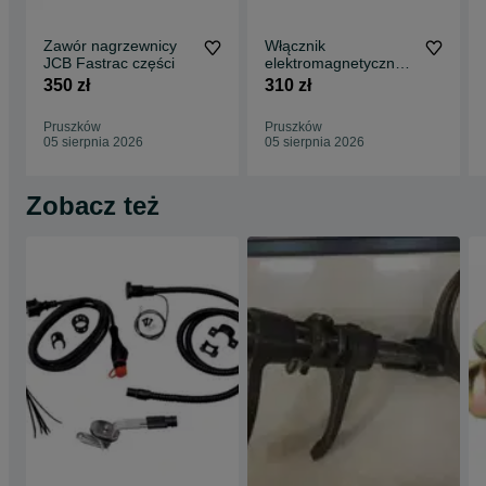
Zawór nagrzewnicy
Włącznik
JCB Fastrac części
elektromagnetyczny -
przekaźnik JCB
350 zł
310 zł
Fastrac 250,- netto
Pruszków
Pruszków
05 sierpnia 2026
05 sierpnia 2026
Zobacz też