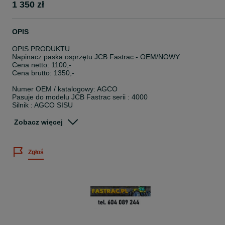
1 350 zł
OPIS
OPIS PRODUKTU
Napinacz paska osprzętu JCB Fastrac - OEM/NOWY
Cena netto: 1100,-
Cena brutto: 1350,-
Numer OEM / katalogowy: AGCO
Pasuje do modelu JCB Fastrac serii : 4000
Silnik : AGCO SISU
FAKTURA / GWARANCJA
Zobacz więcej
- Faktura VAT lub paragon
- Gwarancja : 6 lub 12 miesięcy - zależnie od producenta
Zgłoś
WYSYŁKA / ODBIÓR
- Kurier na terenie całej Polski i UE
- Paczkomat INPOST na terenie całej Polski i wybranych krajów UE
( Belgia, Francja, Hiszpania, Holandia, Luksemburg, Portugalia,
Włochy )
- odbiór osobisty: ( po wcześniejszym uzgodnieniu)
- wysyłka za pobraniem TAK ( wyłącznie na terenie Polski)
Kontakt tel/mob: +48_604_089_244