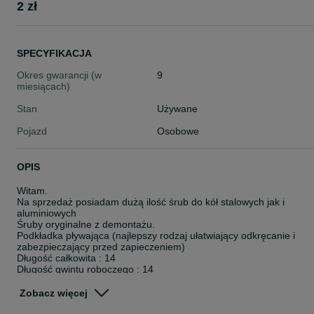
2 zł
SPECYFIKACJA
Okres gwarancji (w
9
miesiącach)
Stan
Używane
Pojazd
Osobowe
OPIS
Witam.
Na sprzedaż posiadam dużą ilość śrub do kół stalowych jak i
aluminiowych
Śruby oryginalne z demontażu.
Podkładka pływająca (najlepszy rodzaj ułatwiający odkręcanie i
zabezpieczający przed zapieczeniem)
Długość całkowita : 14
Długość gwintu roboczego : 14
Średnica : M12
Na klucz : 19
Zobacz więcej
Skok gwintu M12 x 1,5