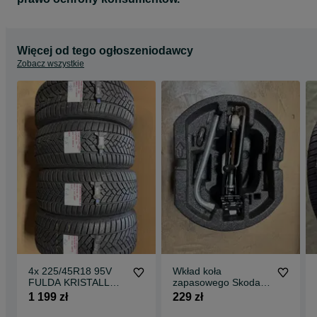
W celu uzyskania informacji dotyczących ogłoszenia:
Tel komórkowy w godz 8;00-21;00 : 6 6 3 9 1 5 3 3 5
Więcej od tego ogłoszeniodawcy
Zobacz wszystkie
4x 225/45R18 95V
Wkład koła
FULDA KRISTALL
zapasowego Skoda
CONTROLL 2 opon
Roomster
1 199 zł
229 zł
zimowa 8,8mm RANT
XL M+S 3PMSF