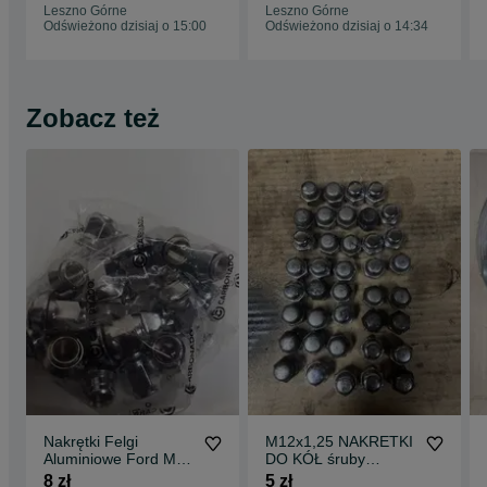
Leszno Górne
Leszno Górne
Odświeżono dzisiaj o 15:00
Odświeżono dzisiaj o 14:34
Zobacz też
Nakrętki Felgi
M12x1,25 NAKRETKI
Aluminiowe Ford M14
DO KÓŁ śruby
-1.5
NISSAN subaru felgi
8 zł
5 zł