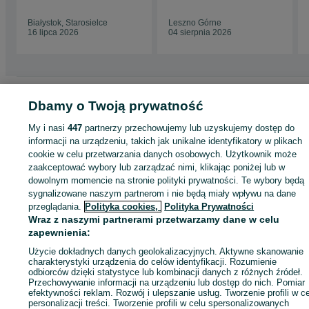
stalowe aluminiowe
Białystok, Starosielce
Leszno Górne
16 lipca 2026
04 sierpnia 2026
Strona główna
Motoryzacja
Opony i Felgi
Pozostałe Opony i Felgi
Dbamy o Twoją prywatność
Pozostałe Opony i Felgi - Lubuskie
Pozostałe Opony i Felgi - Leszno Górne
My i nasi
447
partnerzy przechowujemy lub uzyskujemy dostęp do
informacji na urządzeniu, takich jak unikalne identyfikatory w plikach
KATEGORIA
cookie w celu przetwarzania danych osobowych. Użytkownik może
zaakceptować wybory lub zarządzać nimi, klikając poniżej lub w
ID:
981026070
Wyświetlenia: 6
dowolnym momencie na stronie polityki prywatności. Te wybory będą
sygnalizowane naszym partnerom i nie będą miały wpływu na dane
przeglądania.
Polityka cookies,
Polityka Prywatności
Zadzwoń / SMS
Wyślij wiadomość
Wraz z naszymi partnerami przetwarzamy dane w celu
zapewnienia:
Użycie dokładnych danych geolokalizacyjnych. Aktywne skanowanie
charakterystyki urządzenia do celów identyfikacji. Rozumienie
odbiorców dzięki statystyce lub kombinacji danych z różnych źródeł.
Przechowywanie informacji na urządzeniu lub dostęp do nich. Pomiar
efektywności reklam. Rozwój i ulepszanie usług. Tworzenie profili w c
personalizacji treści. Tworzenie profili w celu spersonalizowanych