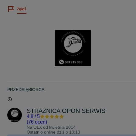
Cena za sztukę
Możliwość zastosowania w felgach aluminiowych i stalowych
Zgłoś
Pasujących do miedzy innymi;
B-Max 2012- JK8
Capri 1, 2, 3 1968-1987 alle
Cougar 1988-2002 BCV
EcoSport 2012- JK8
Escort Cosworth 1992-1996 ABLC4
Escort I, II 1968-1980 ATH, BATN, BADR, GATR, GAFR, GADR
Escort u. Orion incl. Cabrio u. Turnier 1985-1990 AVF, AFF, AWD
Escort u. Orion incl. Cabrio u. Turnier 1986-1990 GAA, GAF, ALD,
ALF, AWA
Escort u. Orion incl. Cabrio u. Turnier 1990-1998 GAL, AAL, ABL,
AFL, ALL, ANL
Fiesta 1976-1983 WFBT, GFBT
Fiesta 1983-1989 FBD - F108, F108/1, F109, F109/1, G009
Fiesta 1983-1989 FBD - D164, D164*1, *2, D165, D165*1, *2
Fiesta 1989-1996 GFJ
PRZEDSIĘBIORCA
Fiesta 1995-1999 JAS, JBS
Fiesta 1996-2000 J3S, J5S
Fiesta 2002-2008 JH1, JD3
Fiesta 2008-2017 JA8
STRAŻNICA OPON SERWIS
Fiesta 2017- JHH
4.8
/
5
Focus inkl. Turnier 1998-2004 DAW, DBW, DFW, DNW, DA1, DB1,
DN1, DBY
(
76 ocen
)
Fusion 2002-2012 JU2
Na OLX od
kwietnia 2014
KA 1996-2008 RBT
Ostatnio online dziś o 13:13