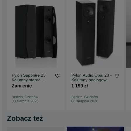
Pylon Sapphire 25
Pylon Audio Opal 20 -
Kolumny stereo.
Kolumny podłogowe 3
Odsłuchaj u nas!!
Kolory / RATY 0% /
Zamienię
1 199 zł
Raty 0%! NEGOCJUJ!
Outlet
Będzin, Gzichów
Będzin, Gzichów
08 sierpnia 2026
08 sierpnia 2026
Zobacz też