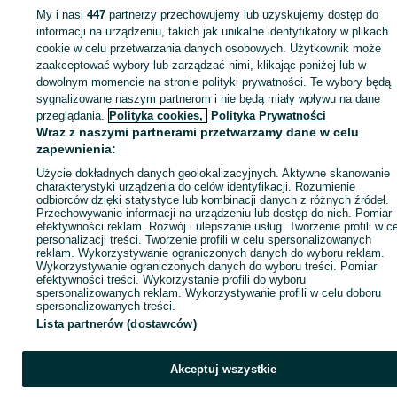
Subwoofery - Śląskie
Subwoofery - Będzin
Subwoofery - Gzichów
My i nasi
447
partnerzy przechowujemy lub uzyskujemy dostęp do
informacji na urządzeniu, takich jak unikalne identyfikatory w plikach
cookie w celu przetwarzania danych osobowych. Użytkownik może
KATEGORIA
zaakceptować wybory lub zarządzać nimi, klikając poniżej lub w
dowolnym momencie na stronie polityki prywatności. Te wybory będą
ID:
902129597
Wyświetlenia: 18
sygnalizowane naszym partnerom i nie będą miały wpływu na dane
przeglądania.
Polityka cookies,
Polityka Prywatności
Wraz z naszymi partnerami przetwarzamy dane w celu
Zadzwoń / SMS
Wyślij wiadomość
zapewnienia:
Użycie dokładnych danych geolokalizacyjnych. Aktywne skanowanie
charakterystyki urządzenia do celów identyfikacji. Rozumienie
odbiorców dzięki statystyce lub kombinacji danych z różnych źródeł.
Przechowywanie informacji na urządzeniu lub dostęp do nich. Pomiar
efektywności reklam. Rozwój i ulepszanie usług. Tworzenie profili w c
personalizacji treści. Tworzenie profili w celu spersonalizowanych
reklam. Wykorzystywanie ograniczonych danych do wyboru reklam.
Wykorzystywanie ograniczonych danych do wyboru treści. Pomiar
efektywności treści. Wykorzystanie profili do wyboru
spersonalizowanych reklam. Wykorzystywanie profili w celu doboru
spersonalizowanych treści.
Lista partnerów (dostawców)
Akceptuj wszystkie