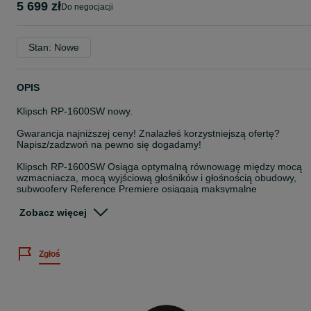
5 699 zł
do negocjacji
Stan: Nowe
OPIS
Klipsch RP-1600SW nowy.
Gwarancja najniższej ceny! Znalazłeś korzystniejszą ofertę?
Napisz/zadzwoń na pewno się dogadamy!
Klipsch RP-1600SW Osiąga optymalną równowagę między mocą
wzmacniacza, mocą wyjściową głośników i głośnością obudowy,
subwoofery Reference Premiere osiągają maksymalne
rozciągnięcie niskich częstotliwości z wyjątkową mocą i precyzją.
Zobacz więcej
Towar nowy, w stanie idealnym, w 100% sprawny
Wysyłka GRATIS (pancernie zabezpieczona)
Raty 0% (do 20rat)
Zgłoś
Gwarancja Polska - 24 miesiące
Posiadamy sprzęt kilkudziesięciu znaczących marek w najniższych
cenach oraz pomieszczenie odsłuchowe - Zapraszamy!
Nasz salon znajduje się w Będzinie przy ulicy Kantora-Mirskiego 2