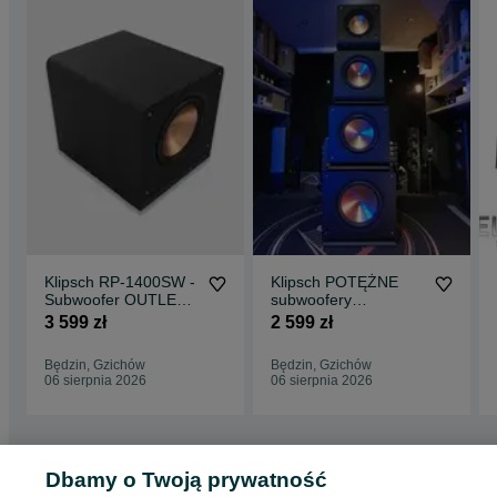
Klipsch RP-1400SW -
Klipsch POTĘŻNE
Subwoofer OUTLET /
subwoofery
Raty 0% / Wysyłka /
RP1000SW / RP-
3 599 zł
2 599 zł
Najtaniej!
1200SW/ RP-1400SW
/ RP-1600SW
Będzin, Gzichów
Będzin, Gzichów
06 sierpnia 2026
06 sierpnia 2026
Dbamy o Twoją prywatność
Strona główna
Elektronika
Sprzęt audio
Głośniki i kolumny
Subwoofery