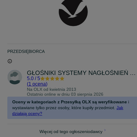
Zachęcamy do przejrzenia pozostałych ofert w super cenach!
PRZEDSIĘBIORCA
GŁOŚNIKI SYSTEMY NAGŁOŚNIEŃ AKUSTYKA
5.0
/
5
(
1 ocena
)
Na OLX od
kwietnia 2013
Ostatnio online w dniu 03 sierpnia 2026
Oceny w kategoriach z Przesyłką OLX są weryfikowane
i
wystawiane tylko przez osoby, które kupiły przedmiot.
Jak
działają oceny?
Więcej od tego ogłoszeniodawcy