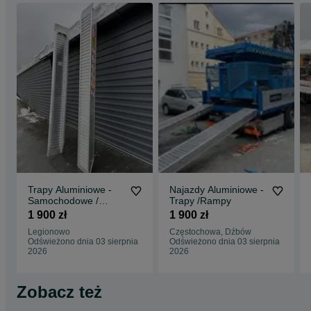
Trapy Aluminiowe -
Najazdy Aluminiowe -
Samochodowe /
Trapy /Rampy
Rampy / Najzady
1 900 zł
1 900 zł
Legionowo
Częstochowa, Dźbów
Odświeżono dnia 03 sierpnia
Odświeżono dnia 03 sierpnia
2026
2026
Zobacz też