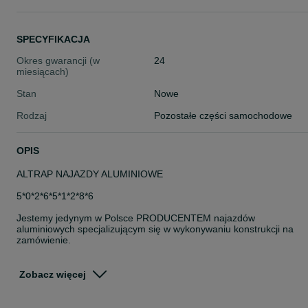
SPECYFIKACJA
Okres gwarancji (w
24
miesiącach)
Stan
Nowe
Rodzaj
Pozostałe części samochodowe
OPIS
ALTRAP NAJAZDY ALUMINIOWE
5*0*2*6*5*1*2*8*6
Jestemy jedynym w Polsce PRODUCENTEM najazdów
aluminiowych specjalizującym się w wykonywaniu konstrukcji na
zamówienie.
W stałej ofercie ponad 40 modeli dostępnych OD RĘKI
Zobacz więcej
Gwarantujemy najszybszy czas realizacji i możliwość dostawy na
terenie całej Europy