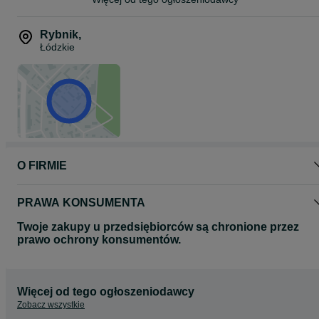
5*0*2*6*5*1*2*8*6
Rybnik
,
Łódzkie
O FIRMIE
PRAWA KONSUMENTA
Twoje zakupy u przedsiębiorców są chronione przez
prawo ochrony konsumentów.
Więcej od tego ogłoszeniodawcy
Zobacz wszystkie