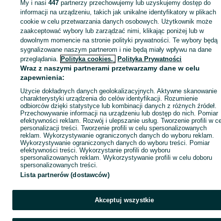
My i nasi
447
partnerzy przechowujemy lub uzyskujemy dostęp do
informacji na urządzeniu, takich jak unikalne identyfikatory w plikach
cookie w celu przetwarzania danych osobowych. Użytkownik może
KATEGORIA
zaakceptować wybory lub zarządzać nimi, klikając poniżej lub w
dowolnym momencie na stronie polityki prywatności. Te wybory będą
ID:
sygnalizowane naszym partnerom i nie będą miały wpływu na dane
895790449
Wyświetlenia: 15
przeglądania.
Polityka cookies,
Polityka Prywatności
Wraz z naszymi partnerami przetwarzamy dane w celu
Zadzwoń / SMS
Wyślij wiadomość
zapewnienia:
Użycie dokładnych danych geolokalizacyjnych. Aktywne skanowanie
charakterystyki urządzenia do celów identyfikacji. Rozumienie
odbiorców dzięki statystyce lub kombinacji danych z różnych źródeł.
Przechowywanie informacji na urządzeniu lub dostęp do nich. Pomiar
efektywności reklam. Rozwój i ulepszanie usług. Tworzenie profili w c
personalizacji treści. Tworzenie profili w celu spersonalizowanych
reklam. Wykorzystywanie ograniczonych danych do wyboru reklam.
Wykorzystywanie ograniczonych danych do wyboru treści. Pomiar
efektywności treści. Wykorzystanie profili do wyboru
spersonalizowanych reklam. Wykorzystywanie profili w celu doboru
spersonalizowanych treści.
Lista partnerów (dostawców)
Akceptuj wszystkie