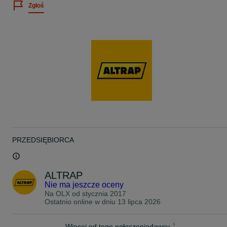
Zgłoś
Na państwa życzenie możemy dostosować długość i szerokość
najazdów. Dodatkowo jesteśmy w stanie zainstalować dowolne
rodzaje mocowań.
Nasz doradca w zaledwie kilka minut jest w stanie dobrać idealny
model do Państwa pojazdu.
Naszymi stałymi klientami są producenci przyczep i zabudów w
Europie.
Nasze produkty podlegają najbardziej restrykcyjnym normom
Polskiego Instytutu Maszyn Budowlanych.
Jesteśmy do waszej dyspozycji 7 dni w tygodniu.
Cechy:
- CERTYFIKAT ECJiP
PRZEDSIĘBIORCA
- rekomendacja IMB (Instytut Maszyn Budowlanych)
- powierzchnia antypoślizgowa
- góra płaska (bez rantów)
- środek wypełniony bardzo wytrzymałym aluminium
ALTRAP
- bardzo lekkie
Nie ma jeszcze oceny
- łatwość w transporcie (można włożyć jeden najazd w drugi)
- wysokość załadunku nawet do 110cm
Na OLX od
stycznia 2017
- wszechstronne zastosowanie (koparki/ładowarki/maszyny
Ostatnio online w dniu 13 lipca 2026
rolnicze/samochody osobowe/quady/minikoparki
Kupując POLSKIE produkty wspierasz Polskę gospodarkę
Więcej od tego ogłoszeniodawcy