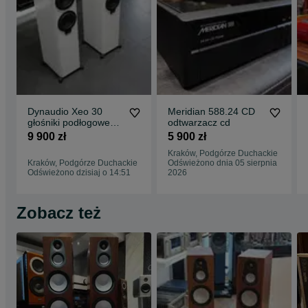
Dynaudio Xeo 30
Meridian 588.24 CD
głośniki podłogowe
odtwarzacz cd
aktywne
9 900 zł
5 900 zł
Kraków, Podgórze Duchackie
Kraków, Podgórze Duchackie
Odświeżono dnia 05 sierpnia
Odświeżono dzisiaj o 14:51
2026
Zobacz też