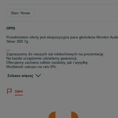
Stan: Nowe
OPIS
Przedmiotem oferty jest ekspozycyjna para głośników Monitor Audi
Silver 300 7g
---
Zapraszamy do naszych sal odsłuchowych na prezentację.
Na każde urządzenie udzielamy gwarancji.
Oferujemy zarówno odbiór osobisty, jak i wysyłkę.
Możliwość zakupu na raty 0%.
W razie pytań służymy Państwu pomocą.
Zobacz więcej
Salon Nautilus - ul. Malborska 24, Kraków
---
Numer ogłoszenia: 130/8/2025
Zgłoś
Nautilus Kraków high-end hi-end hi-fi audio