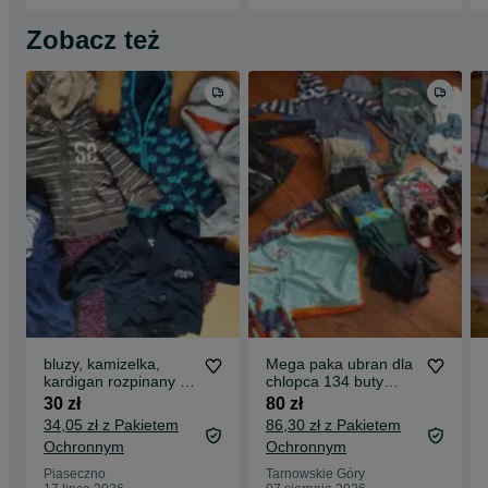
Zobacz też
bluzy, kamizelka,
Mega paka ubran dla
kardigan rozpinany +
chlopca 134 buty
gratis szara bluza r.
kurtka bluzy spodnie
30 zł
80 zł
74
T-shirty
34,05 zł z Pakietem
86,30 zł z Pakietem
Ochronnym
Ochronnym
Piaseczno
Tarnowskie Góry