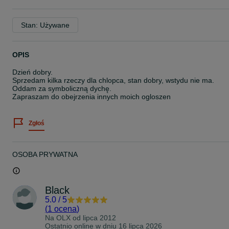
Stan: Używane
OPIS
Dzień dobry.
Sprzedam kilka rzeczy dla chlopca, stan dobry, wstydu nie ma.
Oddam za symboliczną dychę.
Zapraszam do obejrzenia innych moich ogloszen
Zgłoś
OSOBA PRYWATNA
Black
5.0
/
5
(
1 ocena
)
Na OLX od
lipca 2012
Ostatnio online w dniu 16 lipca 2026