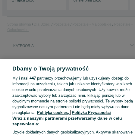
17 lipca 2026
07 sierpnia 2026
Strona główna
Dla Dzieci
Pozostałe
Pozostałe - Małopolskie
Pozostałe -
Gołuchowice
KATEGORIA
ID:
783223917
Wyświetlenia: 1
Dbamy o Twoją prywatność
My i nasi
447
partnerzy przechowujemy lub uzyskujemy dostęp do
informacji na urządzeniu, takich jak unikalne identyfikatory w plikach
Zaloguj się lub załóż konto na OLX, aby skontaktować się z t
cookie w celu przetwarzania danych osobowych. Użytkownik może
sprzedającym
zaakceptować wybory lub zarządzać nimi, klikając poniżej lub w
dowolnym momencie na stronie polityki prywatności. Te wybory będą
sygnalizowane naszym partnerom i nie będą miały wpływu na dane
przeglądania.
Polityka cookies,
Polityka Prywatności
Zaloguj się / Załóż konto
Wraz z naszymi partnerami przetwarzamy dane w celu
zapewnienia:
Zadzwoń / SMS
Wyślij wiadomość
Użycie dokładnych danych geolokalizacyjnych. Aktywne skanowanie