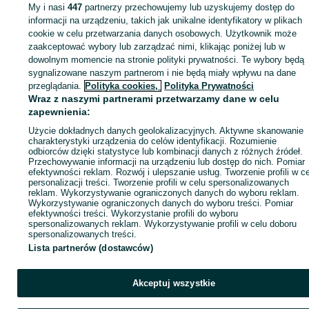
Pozostałe - Małopolskie
Pozostałe - Stróże
My i nasi
447
partnerzy przechowujemy lub uzyskujemy dostęp do
informacji na urządzeniu, takich jak unikalne identyfikatory w plikach
cookie w celu przetwarzania danych osobowych. Użytkownik może
KATEGORIA
zaakceptować wybory lub zarządzać nimi, klikając poniżej lub w
dowolnym momencie na stronie polityki prywatności. Te wybory będą
ID:
sygnalizowane naszym partnerom i nie będą miały wpływu na dane
1007944915
Wyświetlenia: 12
przeglądania.
Polityka cookies,
Polityka Prywatności
Wraz z naszymi partnerami przetwarzamy dane w celu
Kup
zapewnienia:
Użycie dokładnych danych geolokalizacyjnych. Aktywne skanowanie
charakterystyki urządzenia do celów identyfikacji. Rozumienie
odbiorców dzięki statystyce lub kombinacji danych z różnych źródeł.
Przechowywanie informacji na urządzeniu lub dostęp do nich. Pomiar
efektywności reklam. Rozwój i ulepszanie usług. Tworzenie profili w c
personalizacji treści. Tworzenie profili w celu spersonalizowanych
reklam. Wykorzystywanie ograniczonych danych do wyboru reklam.
Wykorzystywanie ograniczonych danych do wyboru treści. Pomiar
efektywności treści. Wykorzystanie profili do wyboru
spersonalizowanych reklam. Wykorzystywanie profili w celu doboru
spersonalizowanych treści.
Lista partnerów (dostawców)
Akceptuj wszystkie