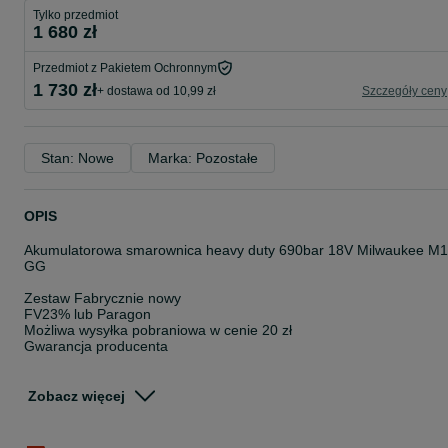
Tylko przedmiot
1 680 zł
Przedmiot z Pakietem Ochronnym
1 730 zł
+ dostawa od 10,99 zł
Szczegóły ceny
Stan: Nowe
Marka: Pozostałe
OPIS
Akumulatorowa smarownica heavy duty 690bar 18V Milwaukee M
GG
Zestaw Fabrycznie nowy
FV23% lub Paragon
Możliwa wysyłka pobraniowa w cenie 20 zł
Gwarancja producenta
Kupując otrzymasz :
Zobacz więcej
Smarownica 690bar M18 GG
1x Milwaukee M18B5 5Ah AKUMULATOR
Milwaukee ŁADOWARKA M12-18FC