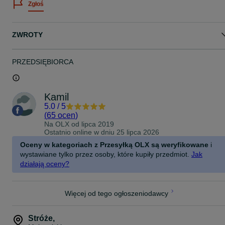
Zgłoś
Tuba na smar / tawot 473ml
Końcówka prosta do smarowania
Końcówka kątowa 90° do smarowania
Pasek na ramię
ZWROTY
Wąż elastyczny 1219mm
Końcówka samoblokująca firmy VerGionic
2x Smar w kartuszu SILESIA OIL ŁT 4 EP2 400g
PRZEDSIĘBIORCA
Uwaga :
Zestaw dostarczany w kartoniku
Dane techniczne:
Kamil
Typ zasilania: Akumulatorowe
5.0
/
5
Typ akumulatorów: Li-ion M18 18V
(
65 ocen
)
Typ silnika: Szczotkowy
Na OLX od
lipca 2019
Maksymalne ciśnienie robocze: 690bar
Ostatnio online w dniu 25 lipca 2026
Prędkość wyciskania: 74g/min
Pojemność zbiornika: 400ml (kartusz) / 473ml (luzem w tubie)
Oceny w kategoriach z Przesyłką OLX są weryfikowane
i
Pobieranie smaru z zewnętrznego pojemnika: TAK
wystawiane tylko przez osoby, które kupiły przedmiot.
Jak
Długość przewodu smarującego: 1219mm
działają oceny?
Regulacja prędkości wyciskania: TAK
Regulacja elektroniczna ilości wypychanego smaru: TAK 1-50
suwów / nieograniczona praca ciągła
Oświetlenie: TAK dioda LED
Więcej od tego ogłoszeniodawcy
Długość: 355mm
Stróże
,