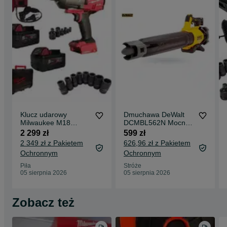
Klucz udarowy
Dmuchawa DeWalt
Milwaukee M18
DCMBL562N Mocna
ONEFHIWF34
18v 200km/h
2 299 zł
599 zł
2034Nm 2x5Ah
2 349 zł z Pakietem
626,96 zł z Pakietem
Nasadki FV23% Gwa
Ochronnym
Ochronnym
Piła
Stróże
05 sierpnia 2026
05 sierpnia 2026
Zobacz też