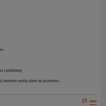
ne:
pu i podstawy
.
) zwrotnie wyślę dane do przelewu.
Zgłoś