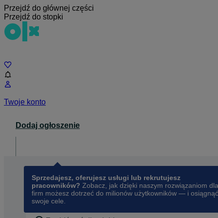
Przejdź do głównej części
Przejdź do stopki
Czat
Twoje konto
Dodaj ogłoszenie
Dla biznesu
opens in a new tab
Sprzedajesz, oferujesz usługi lub rekrutujesz
pracowników?
Zobacz, jak dzięki naszym rozwiązaniom dl
firm możesz dotrzeć do milionów użytkowników — i osiągną
swoje cele.