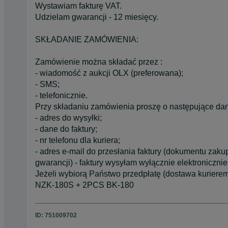
Wystawiam fakturę VAT.
Udzielam gwarancji - 12 miesięcy.
SKŁADANIE ZAMÓWIENIA:
Zamówienie można składać przez :
- wiadomość z aukcji OLX (preferowana);
- SMS;
- telefonicznie.
Przy składaniu zamówienia proszę o następujące da
- adres do wysyłki;
- dane do faktury;
- nr telefonu dla kuriera;
- adres e-mail do przesłania faktury (dokumentu zaku
gwarancji) - faktury wysyłam wyłącznie elektronicznie
Jeżeli wybiorą Państwo przedpłatę (dostawa kurierem
NZK-180S + 2PCS BK-180
ID:
751009702