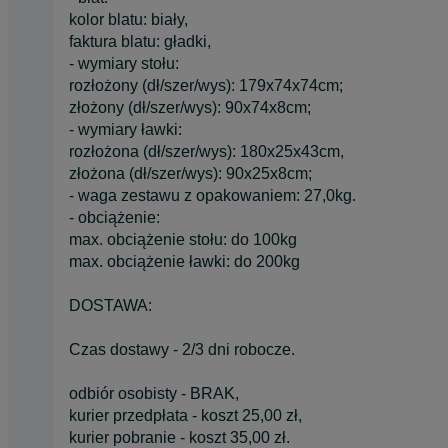
kolor blatu: biały,
faktura blatu: gładki,
- wymiary stołu:
rozłożony (dł/szer/wys): 179x74x74cm;
złożony (dł/szer/wys): 90x74x8cm;
- wymiary ławki:
rozłożona (dł/szer/wys): 180x25x43cm,
złożona (dł/szer/wys): 90x25x8cm;
- waga zestawu z opakowaniem: 27,0kg.
- obciążenie:
max. obciążenie stołu: do 100kg
max. obciążenie ławki: do 200kg
DOSTAWA:
Czas dostawy - 2/3 dni robocze.
odbiór osobisty - BRAK,
kurier przedpłata - koszt 25,00 zł,
kurier pobranie - koszt 35,00 zł.