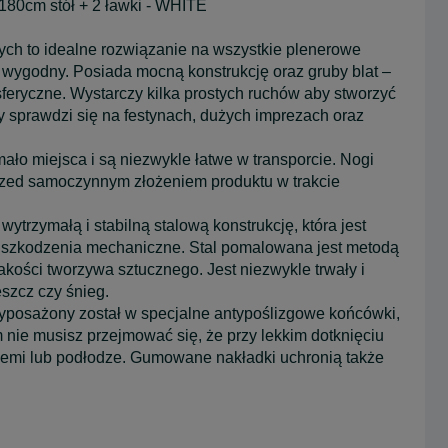
0cm stół + 2 ławki - WHITE
h to idealne rozwiązanie na wszystkie plenerowe
i wygodny. Posiada mocną konstrukcję oraz gruby blat –
feryczne. Wystarczy kilka prostych ruchów aby stworzyć
y sprawdzi się na festynach, dużych imprezach oraz
ało miejsca i są niezwykle łatwe w transporcie. Nogi
przed samoczynnym złożeniem produktu w trakcie
rzymałą i stabilną stalową konstrukcję, która jest
 uszkodzenia mechaniczne. Stal pomalowana jest metodą
akości tworzywa sztucznego. Jest niezwykle trwały i
szcz czy śnieg.
sażony został w specjalne antypoślizgowe końcówki,
m nie musisz przejmować się, że przy lekkim dotknięciu
 ziemi lub podłodze. Gumowane nakładki uchronią także