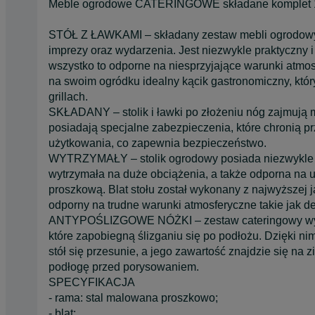
Meble ogrodowe CATERINGOWE składane komplet 18
STÓŁ Z ŁAWKAMI – składany zestaw mebli ogrodowyc
imprezy oraz wydarzenia. Jest niezwykle praktyczny 
wszystko to odporne na niesprzyjające warunki atmos
na swoim ogródku idealny kącik gastronomiczny, któr
grillach.
SKŁADANY – stolik i ławki po złożeniu nóg zajmują m
posiadają specjalne zabezpieczenia, które chronią 
użytkowania, co zapewnia bezpieczeństwo.
WYTRZYMAŁY – stolik ogrodowy posiada niezwykle wyt
wytrzymała na duże obciążenia, a także odporna na
proszkową. Blat stołu został wykonany z najwyższej j
odporny na trudne warunki atmosferyczne takie jak de
ANTYPOŚLIZGOWE NÓŻKI – zestaw cateringowy wypo
które zapobiegną ślizganiu się po podłożu. Dzięki ni
stół się przesunie, a jego zawartość znajdzie się na
podłogę przed porysowaniem.
SPECYFIKACJA
- rama: stal malowana proszkowo;
- blat: