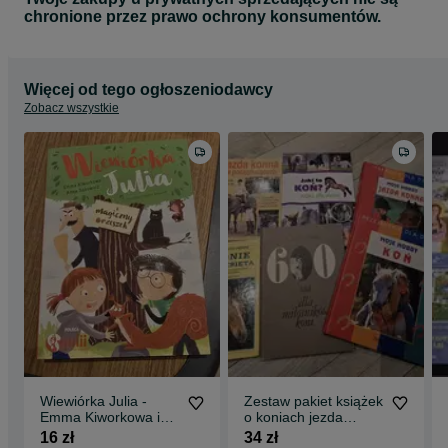
chronione przez prawo ochrony konsumentów.
Więcej od tego ogłoszeniodawcy
Zobacz wszystkie
Wiewiórka Julia -
Zestaw pakiet książek
Emma Kiworkowa i
o koniach jezda
Anna Sakowicz
konna
16 zł
34 zł