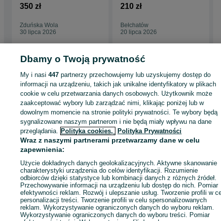
350 zł
210 zł
Zduńska Wola
Bełchatów
30 lipca 2026
20 lipca 2026
Dbamy o Twoją prywatność
My i nasi
447
partnerzy przechowujemy lub uzyskujemy dostęp do
Strona główna
Antyki i Kolekcje
Antyki
Zabytki techniki
Pozostałe
informacji na urządzeniu, takich jak unikalne identyfikatory w plikach
Pozostałe - Łódzkie
Pozostałe - Rokitnica
cookie w celu przetwarzania danych osobowych. Użytkownik może
zaakceptować wybory lub zarządzać nimi, klikając poniżej lub w
dowolnym momencie na stronie polityki prywatności. Te wybory będą
KATEGORIA
sygnalizowane naszym partnerom i nie będą miały wpływu na dane
przeglądania.
Polityka cookies,
Polityka Prywatności
ID:
958126755
Wyświetlenia: 1
Wraz z naszymi partnerami przetwarzamy dane w celu
zapewnienia:
Użycie dokładnych danych geolokalizacyjnych. Aktywne skanowanie
Zadzwoń / SMS
Wyślij wiadomość
charakterystyki urządzenia do celów identyfikacji. Rozumienie
odbiorców dzięki statystyce lub kombinacji danych z różnych źródeł.
Przechowywanie informacji na urządzeniu lub dostęp do nich. Pomiar
efektywności reklam. Rozwój i ulepszanie usług. Tworzenie profili w c
personalizacji treści. Tworzenie profili w celu spersonalizowanych
reklam. Wykorzystywanie ograniczonych danych do wyboru reklam.
Wykorzystywanie ograniczonych danych do wyboru treści. Pomiar