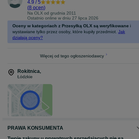
4.9
/
5
(
8 ocen
)
Na OLX od
grudnia 2011
Ostatnio online w dniu 27 lipca 2026
Oceny w kategoriach z Przesyłką OLX są weryfikowane
i
wystawiane tylko przez osoby, które kupiły przedmiot.
Jak
działają oceny?
Więcej od tego ogłoszeniodawcy
Rokitnica
,
Łódzkie
PRAWA KONSUMENTA
Twoje zakupy u prywatnych sprzedających nie są