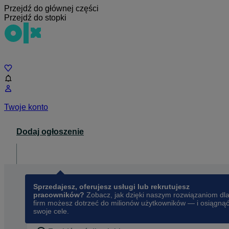
Przejdź do głównej części
Przejdź do stopki
Czat
Twoje konto
Dodaj ogłoszenie
Dla biznesu
opens in a new tab
Sprzedajesz, oferujesz usługi lub rekrutujesz
pracowników?
Zobacz, jak dzięki naszym rozwiązaniom dl
firm możesz dotrzeć do milionów użytkowników — i osiągną
swoje cele.