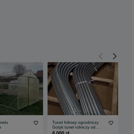
unelu
Tunel foliowy ogrodniczy
Tun
o
Gotyk tunel rolniczy od
6m
5,5m do 10m szerokości
6 000 zł
220