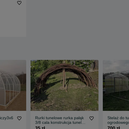
niczy3x6
Rurki tunelowe rurka pałąk
Stelaż do t
3/8 cala konstrukcja tunelu
ogrodoweg
tunel ogrodowy
35 zł
700 zł