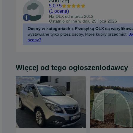
Andrzej
5.0
/
5
(
1 ocena
)
Na OLX od
marca 2012
Ostatnio online w dniu 29 lipca 2026
Oceny w kategoriach z Przesyłką OLX są weryfikow
wystawiane tylko przez osoby, które kupiły przedmiot.
Ja
oceny?
Więcej od tego ogłoszeniodawcy