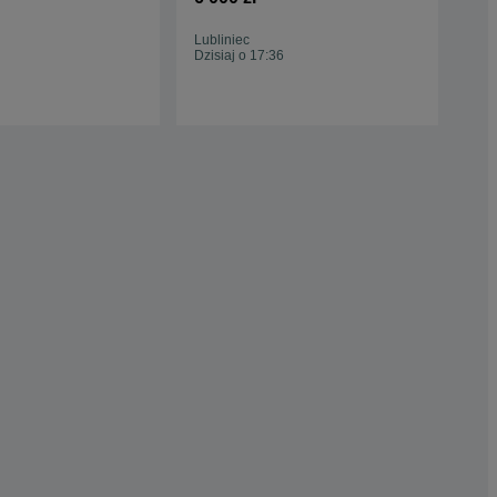
pod folię poliwęglan
Lubliniec
Niw
Dzisiaj o 17:36
04 