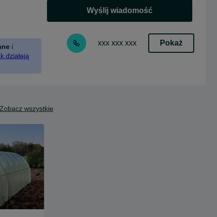
Wyślij wiadomość
Pokaż
xxx xxx xxx
ane
i
k działają
Zobacz wszystkie