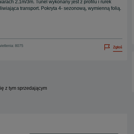
arach 2.1m/3m. Tunel wykonany jest z profilu i rurek
iwiająca transport. Pokryta 4- sezonową, wymienną folią.
ietlenia: 8075
Zgłoś
się z tym sprzedającym