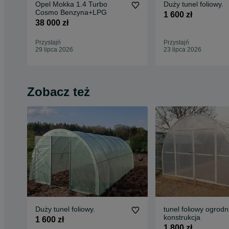
Opel Mokka 1.4 Turbo
Duży tunel foliowy.
Cosmo Benzyna+LPG
1 600 zł
38 000 zł
Przystajń
Przystajń
29 lipca 2026
23 lipca 2026
Zobacz też
Duży tunel foliowy.
tunel foliowy ogrod
konstrukcja
1 600 zł
1 800 zł