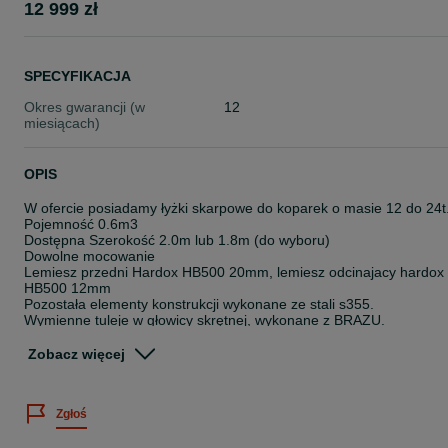
12 999 zł
SPECYFIKACJA
Okres gwarancji (w
12
miesiącach)
OPIS
W ofercie posiadamy łyżki skarpowe do koparek o masie 12 do 24t
Pojemność 0.6m3
Dostępna Szerokość 2.0m lub 1.8m (do wyboru)
Dowolne mocowanie
Lemiesz przedni Hardox HB500 20mm, lemiesz odcinajacy hardox
HB500 12mm
Pozostała elementy konstrukcji wykonane ze stali s355.
Wymienne tuleje w głowicy skrętnej, wykonane z BRAZU.
Dostępne mocowania Verachtert Lechnhoff S60 S70 SMP MS10
Zobacz więcej
SW33 SW48 i inne
Dodatkowy lemiesz przykręcany za dopłatą 1500zl
Zgłoś
Dodatkowe przykręcany osłony siłowników za dopłatą 400 zl