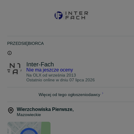
Cena na Export (Vat 0%) (na terenie Polski +23%Vat)
Inter-Fach Mateusz Moskwa
27-350 Sienno
Wierzchowiska Pierwsze 71
T. 66*****83
PRZEDSIĘBIORCA
Inter-Fach
Nie ma jeszcze oceny
Na OLX od
września 2013
Ostatnio online w dniu 07 lipca 2026
Więcej od tego ogłoszeniodawcy
Wierzchowiska Pierwsze
,
Mazowieckie