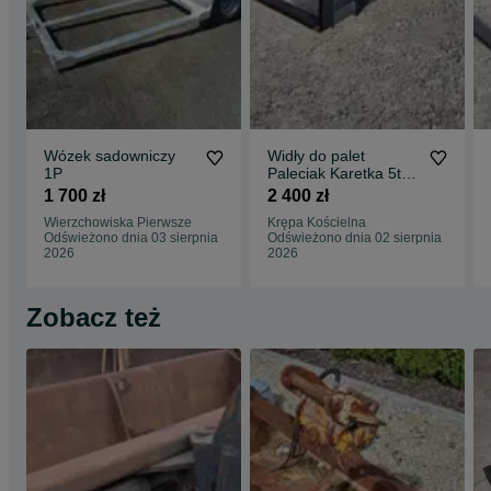
Wózek sadowniczy
Widły do palet
1P
Paleciak Karetka 5t
Manitou JCB Merlo
1 700 zł
2 400 zł
Matbro Kramer
Wierzchowiska Pierwsze
Krępa Kościelna
Odświeżono dnia 03 sierpnia
Odświeżono dnia 02 sierpnia
2026
2026
Zobacz też