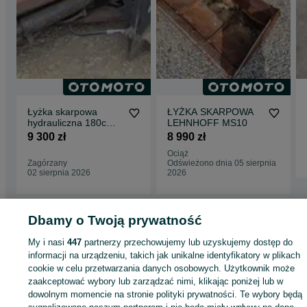
Łyżka skarpowa
ŁYŻKA SKARPOWA
hydrauliczna 180cm
LEHNHOFF MS10
złącze Lehnhoff
9 300 zł
8 990 zł
MS10 Radlinger
Ociąż
skarpówka uchylna
Zagórzany
Odświeżono dnia 05 sierpnia
02 sierpnia 2026
2026
Dbamy o Twoją prywatność
Strona główna
Rolnictwo
Części do maszyn rolniczych
Części do maszyn
rolniczych - Mazowieckie
Części do maszyn rolniczych - Wierzchowiska
My i nasi
447
partnerzy przechowujemy lub uzyskujemy dostęp do
Pierwsze
informacji na urządzeniu, takich jak unikalne identyfikatory w plikach
cookie w celu przetwarzania danych osobowych. Użytkownik może
KATEGORIA
zaakceptować wybory lub zarządzać nimi, klikając poniżej lub w
dowolnym momencie na stronie polityki prywatności. Te wybory będą