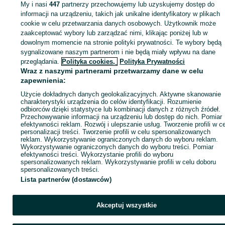
My i nasi
447
partnerzy przechowujemy lub uzyskujemy dostęp do
informacji na urządzeniu, takich jak unikalne identyfikatory w plikach
cookie w celu przetwarzania danych osobowych. Użytkownik może
KATEGORIA
zaakceptować wybory lub zarządzać nimi, klikając poniżej lub w
dowolnym momencie na stronie polityki prywatności. Te wybory będą
ID:
sygnalizowane naszym partnerom i nie będą miały wpływu na dane
868528805
Wyświetlenia: 1
przeglądania.
Polityka cookies,
Polityka Prywatności
Wraz z naszymi partnerami przetwarzamy dane w celu
Zadzwoń / SMS
Wyślij wiadomość
zapewnienia:
Użycie dokładnych danych geolokalizacyjnych. Aktywne skanowanie
charakterystyki urządzenia do celów identyfikacji. Rozumienie
odbiorców dzięki statystyce lub kombinacji danych z różnych źródeł.
Przechowywanie informacji na urządzeniu lub dostęp do nich. Pomiar
efektywności reklam. Rozwój i ulepszanie usług. Tworzenie profili w c
personalizacji treści. Tworzenie profili w celu spersonalizowanych
reklam. Wykorzystywanie ograniczonych danych do wyboru reklam.
Wykorzystywanie ograniczonych danych do wyboru treści. Pomiar
efektywności treści. Wykorzystanie profili do wyboru
spersonalizowanych reklam. Wykorzystywanie profili w celu doboru
spersonalizowanych treści.
Lista partnerów (dostawców)
Akceptuj wszystkie