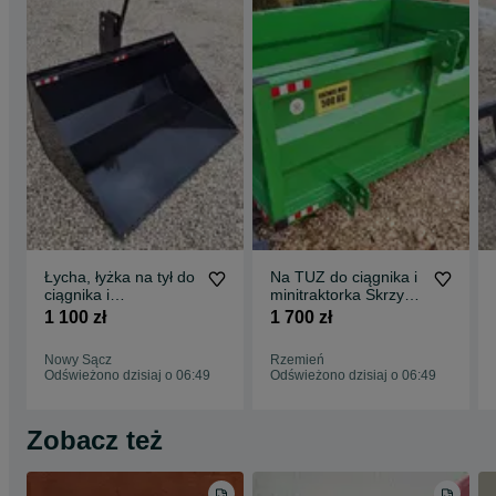
Łycha, łyżka na tył do
Na TUZ do ciągnika i
ciągnika i
minitraktorka Skrzynia
minitraktorka
transportowa ,
1 100 zł
1 700 zł
Lemiesz
Nowy Sącz
Rzemień
Odświeżono dzisiaj o 06:49
Odświeżono dzisiaj o 06:49
Zobacz też