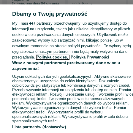
Odświeżono dnia 04 sierpnia
Łódź, Bałuty
2026
04 sierpnia 2026
Dbamy o Twoją prywatność
My i nasi
447
partnerzy przechowujemy lub uzyskujemy dostęp do
Strona główna
Sport i Hobby
Sporty wodne
Łodzie i jachty
Motorowe
informacji na urządzeniu, takich jak unikalne identyfikatory w plikach
Motorowe - Łódzkie
Motorowe - Łódź
Motorowe - Bałuty
cookie w celu przetwarzania danych osobowych. Użytkownik może
zaakceptować wybory lub zarządzać nimi, klikając poniżej lub w
dowolnym momencie na stronie polityki prywatności. Te wybory będą
KATEGORIA
sygnalizowane naszym partnerom i nie będą miały wpływu na dane
przeglądania.
Polityka cookies,
Polityka Prywatności
Wraz z naszymi partnerami przetwarzamy dane w celu
ID:
1041030958
Wyświetlenia: 4
zapewnienia:
Użycie dokładnych danych geolokalizacyjnych. Aktywne skanowanie
Zadzwoń / SMS
Wyślij wiadomość
charakterystyki urządzenia do celów identyfikacji. Rozumienie
odbiorców dzięki statystyce lub kombinacji danych z różnych źródeł.
Przechowywanie informacji na urządzeniu lub dostęp do nich. Pomiar
efektywności reklam. Rozwój i ulepszanie usług. Tworzenie profili w c
personalizacji treści. Tworzenie profili w celu spersonalizowanych
reklam. Wykorzystywanie ograniczonych danych do wyboru reklam.
Wykorzystywanie ograniczonych danych do wyboru treści. Pomiar
efektywności treści. Wykorzystanie profili do wyboru
spersonalizowanych reklam. Wykorzystywanie profili w celu doboru
spersonalizowanych treści.
Lista partnerów (dostawców)