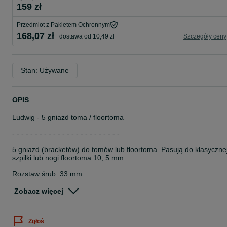
159 zł
Przedmiot z Pakietem Ochronnym
168,07 zł
+ dostawa od 10,49 zł
Szczegóły ceny
Stan: Używane
OPIS
Ludwig - 5 gniazd toma / floortoma
- - - - - - - - - - - - - - - - - - - - - - - -
5 gniazd (bracketów) do tomów lub floortoma. Pasują do klasyczne
szpilki lub nogi floortoma 10, 5 mm.
Rozstaw śrub: 33 mm
Cena za 5 sztuk.
Zobacz więcej
- - - - - - - - - - - - - - - - - - - - - - - -
Zgłoś
Stan: widoczny defekt chromu - chrom wygląda bardziej jak nikiel -