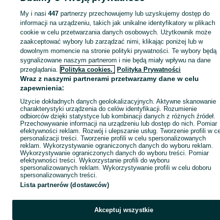
sprzedającym
My i nasi
447
partnerzy przechowujemy lub uzyskujemy dostęp do
informacji na urządzeniu, takich jak unikalne identyfikatory w plikach
cookie w celu przetwarzania danych osobowych. Użytkownik może
Zaloguj się / Załóż konto
zaakceptować wybory lub zarządzać nimi, klikając poniżej lub w
dowolnym momencie na stronie polityki prywatności. Te wybory będą
sygnalizowane naszym partnerom i nie będą miały wpływu na dane
Kup
przeglądania.
Polityka cookies,
Polityka Prywatności
Wraz z naszymi partnerami przetwarzamy dane w celu
zapewnienia:
Użycie dokładnych danych geolokalizacyjnych. Aktywne skanowanie
charakterystyki urządzenia do celów identyfikacji. Rozumienie
odbiorców dzięki statystyce lub kombinacji danych z różnych źródeł.
Przechowywanie informacji na urządzeniu lub dostęp do nich. Pomiar
efektywności reklam. Rozwój i ulepszanie usług. Tworzenie profili w c
personalizacji treści. Tworzenie profili w celu spersonalizowanych
reklam. Wykorzystywanie ograniczonych danych do wyboru reklam.
Wykorzystywanie ograniczonych danych do wyboru treści. Pomiar
efektywności treści. Wykorzystanie profili do wyboru
spersonalizowanych reklam. Wykorzystywanie profili w celu doboru
spersonalizowanych treści.
Lista partnerów (dostawców)
Akceptuj wszystkie