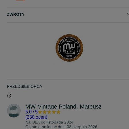
złotawo.
Mechanicznie sprawne w 100%.
ZWROTY
Mogę dołożyć śruby montażowe
- - - - - - - - - - - - - - - - - - - - - - - -
KONTAKT: 51*****53
Zapraszam :)
www.mw-vintage.pl
www.facebook.com/mwvintagepoland
PRZEDSIĘBIORCA
MW-Vintage Poland, Mateusz
5.0
/
5
(
230 ocen
)
Na OLX od
listopada 2024
Ostatnio online w dniu 03 sierpnia 2026