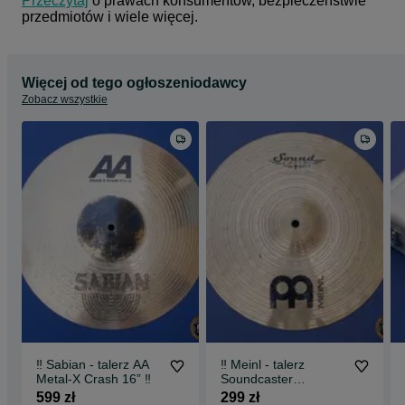
Przeczytaj
 o prawach konsumentów, bezpieczeństwie 
przedmiotów i wiele więcej.
Więcej od tego ogłoszeniodawcy
Zobacz wszystkie
‼️ Sabian - talerz AA
‼️ Meinl - talerz
Metal-X Crash 16” ‼️
Soundcaster
Soundedge Bottom
599 zł
299 zł