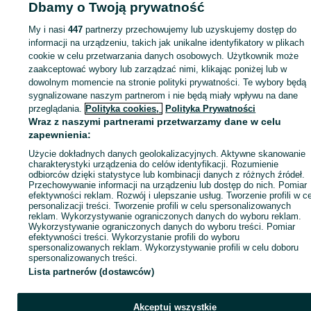
Dbamy o Twoją prywatność
Strona główna
Motoryzacja
Części samochodowe
Pozostałe
Pozostałe -
Śląskie
Pozostałe - Czerwionka-Leszczyny
My i nasi
447
partnerzy przechowujemy lub uzyskujemy dostęp do
informacji na urządzeniu, takich jak unikalne identyfikatory w plikach
cookie w celu przetwarzania danych osobowych. Użytkownik może
KATEGORIA
zaakceptować wybory lub zarządzać nimi, klikając poniżej lub w
dowolnym momencie na stronie polityki prywatności. Te wybory będą
ID:
715153655
Wyświetlenia: 
sygnalizowane naszym partnerom i nie będą miały wpływu na dane
przeglądania.
Polityka cookies,
Polityka Prywatności
Wraz z naszymi partnerami przetwarzamy dane w celu
Zadzwoń / SMS
Wyślij wiadomość
zapewnienia:
Użycie dokładnych danych geolokalizacyjnych. Aktywne skanowanie
charakterystyki urządzenia do celów identyfikacji. Rozumienie
odbiorców dzięki statystyce lub kombinacji danych z różnych źródeł.
Przechowywanie informacji na urządzeniu lub dostęp do nich. Pomiar
efektywności reklam. Rozwój i ulepszanie usług. Tworzenie profili w c
personalizacji treści. Tworzenie profili w celu spersonalizowanych
reklam. Wykorzystywanie ograniczonych danych do wyboru reklam.
Wykorzystywanie ograniczonych danych do wyboru treści. Pomiar
efektywności treści. Wykorzystanie profili do wyboru
spersonalizowanych reklam. Wykorzystywanie profili w celu doboru
spersonalizowanych treści.
Lista partnerów (dostawców)
Akceptuj wszystkie