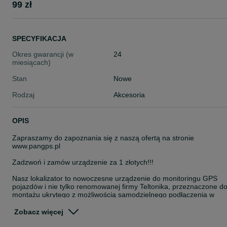
99 zł
SPECYFIKACJA
Okres gwarancji (w
24
miesiącach)
Stan
Nowe
Rodzaj
Akcesoria
OPIS
Zapraszamy do zapoznania się z naszą ofertą na stronie
www.pangps.pl
Zadzwoń i zamów urządzenie za 1 złotych!!!
Nasz lokalizator to nowoczesne urządzenie do monitoringu GPS
pojazdów i nie tylko renomowanej firmy Teltonika, przeznaczone d
montażu ukrytego z możliwością samodzielnego podłączenia w
pojeździe. Urządzenie posiada wbudowaną antenę GPS oraz GSM
wysokiej jakości, co pozwala na przesyłanie danych o lokalizacji
Zobacz więcej
Twoich firmowych aut z dużą dokładnością.