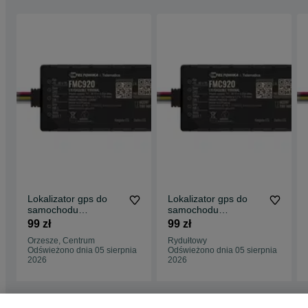
Lokalizator gps do
Lokalizator gps do
samochodu
samochodu
monitoring auta
monitoring auta
99 zł
99 zł
lokalizacja aut e-
lokalizacja aut e-
Orzesze, Centrum
Rydułtowy
TOLL
TOLL
Odświeżono dnia 05 sierpnia
Odświeżono dnia 05 sierpnia
2026
2026