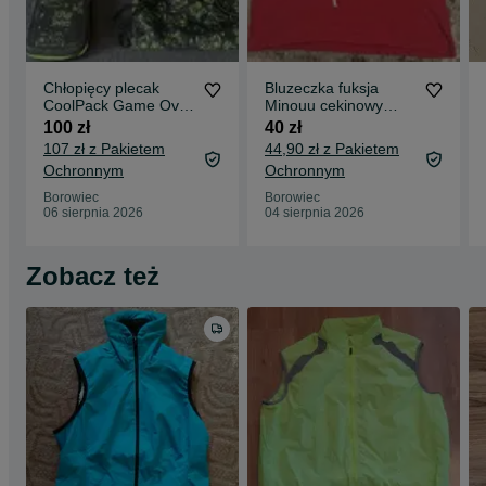
Chłopięcy plecak
Bluzeczka fuksja
CoolPack Game Over
Minouu cekinowy
+ worek + gratis
królik rozmiar
100 zł
40 zł
piórnik
uniewersalny
107 zł z Pakietem
44,90 zł z Pakietem
Ochronnym
Ochronnym
Borowiec
Borowiec
06 sierpnia 2026
04 sierpnia 2026
Zobacz też