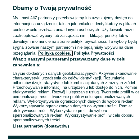
Dbamy o Twoją prywatność
My i nasi
447
partnerzy przechowujemy lub uzyskujemy dostęp do
Zaloguj się lub załóż konto na OLX, aby skontaktować się z t
informacji na urządzeniu, takich jak unikalne identyfikatory w plikach
sprzedającym
cookie w celu przetwarzania danych osobowych. Użytkownik może
zaakceptować wybory lub zarządzać nimi, klikając poniżej lub w
dowolnym momencie na stronie polityki prywatności. Te wybory będą
Zaloguj się / Załóż konto
sygnalizowane naszym partnerom i nie będą miały wpływu na dane
przeglądania.
Polityka cookies,
Polityka Prywatności
Wraz z naszymi partnerami przetwarzamy dane w celu
Kup
zapewnienia:
Użycie dokładnych danych geolokalizacyjnych. Aktywne skanowanie
charakterystyki urządzenia do celów identyfikacji. Rozumienie
odbiorców dzięki statystyce lub kombinacji danych z różnych źródeł.
Przechowywanie informacji na urządzeniu lub dostęp do nich. Pomiar
efektywności reklam. Rozwój i ulepszanie usług. Tworzenie profili w c
personalizacji treści. Tworzenie profili w celu spersonalizowanych
reklam. Wykorzystywanie ograniczonych danych do wyboru reklam.
Wykorzystywanie ograniczonych danych do wyboru treści. Pomiar
efektywności treści. Wykorzystanie profili do wyboru
spersonalizowanych reklam. Wykorzystywanie profili w celu doboru
spersonalizowanych treści.
Lista partnerów (dostawców)