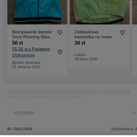
Bezrękawnik damski
Odblaskowa
Gore Running Wear
kamizelka na rower
40 Windstoper
50 zł
30 zł
55,25 zł z Pakietem
Ochronnym
Lubań
09 lipca 2026
Będzin, Boleradz
01 sierpnia 2026
Strona główna
Moda
Ubrania damskie
Odzież wierzchnia
Kamizelki
Kamizelki - Pomorskie
Kamizelki - Borowiec
KATEGORIA
ID:
764312939
Wyświetlenia: 