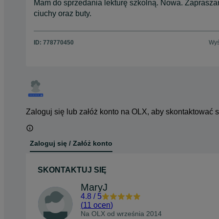
Mam do sprzedania lekturę szkolną. Nowa. Zapraszam 
ciuchy oraz buty.
ID:
778770450
Wyś
Zaloguj się lub załóż konto na OLX, aby skontaktować 
Zaloguj się / Załóż konto
SKONTAKTUJ SIĘ
MaryJ
4.8
/
5
(
11 ocen
)
Na OLX od
września 2014