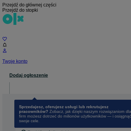
Przejdź do głównej części
Przejdź do stopki
Czat
Twoje konto
Dodaj ogłoszenie
Dla biznesu
opens in a new tab
Sprzedajesz, oferujesz usługi lub rekrutujesz
pracowników?
Zobacz, jak dzięki naszym rozwiązaniom dl
firm możesz dotrzeć do milionów użytkowników — i osiągną
swoje cele.