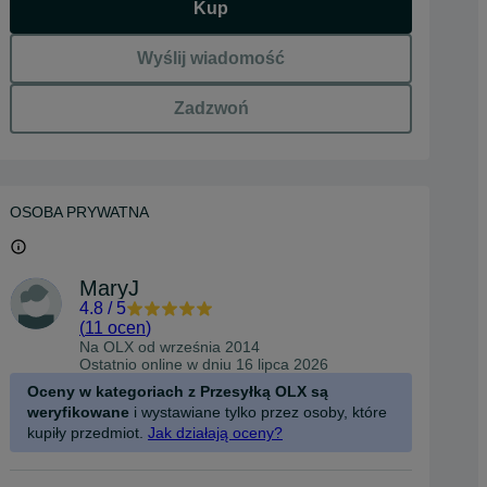
Kup
Wyślij wiadomość
Zadzwoń
OSOBA PRYWATNA
MaryJ
4.8
/
5
(
11 ocen
)
Na OLX od
września 2014
Ostatnio online w dniu 16 lipca 2026
Oceny w kategoriach z Przesyłką OLX są
weryfikowane
i wystawiane tylko przez osoby, które
kupiły przedmiot.
Jak działają oceny?