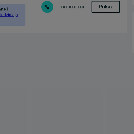
Pokaż
xxx xxx xxx
ane
i
k działają