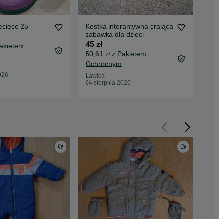
ecięce 25
Kostka interantywna grająca
Int
zabawka dla dzieci
świ
45 zł
35 
Pakietem
50,61 zł z Pakietem
40,
Ochronnym
Oc
026
Ławica
Ław
04 sierpnia 2026
04 