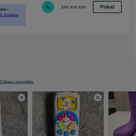
Pokaż
xxx xxx xxx
ane
i
k działają
Zobacz wszystkie