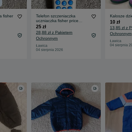
 fisher
Telefon szczeniaczka
Kalosze dzi
uczniaczka fisher price
10 zł
angielski interantywny
25 zł
13,85 zł z 
28,88 zł z Pakietem
Ochronnym
Ochronnym
Ławica
04 sierpnia 2
Ławica
04 sierpnia 2026