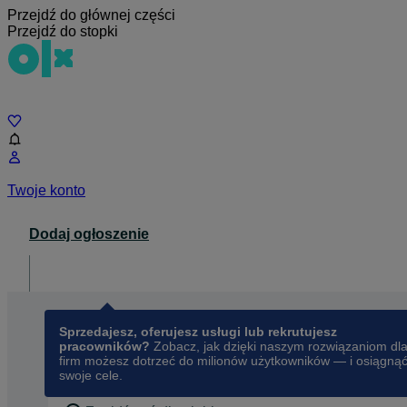
Przejdź do głównej części
Przejdź do stopki
Czat
Twoje konto
Dodaj ogłoszenie
Dla biznesu
opens in a new tab
Sprzedajesz, oferujesz usługi lub rekrutujesz
pracowników?
Zobacz, jak dzięki naszym rozwiązaniom dl
firm możesz dotrzeć do milionów użytkowników — i osiągną
swoje cele.