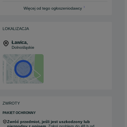
Więcej od tego ogłoszeniodawcy
LOKALIZACJA
Ławica
,
Dolnośląskie
ZWROTY
PAKIET OCHRONNY
Zwróć przedmiot, jeśli jest uszkodzony lub
niezgodny z opisem.
Zgłoś problem do 48 h od