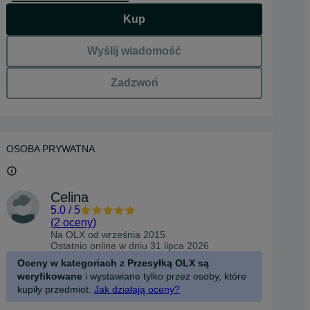
Kup
Wyślij wiadomość
Zadzwoń
OSOBA PRYWATNA
Celina
5.0
/
5
(
2 oceny
)
Na OLX od
września 2015
Ostatnio online w dniu 31 lipca 2026
Oceny w kategoriach z Przesyłką OLX są
weryfikowane
i wystawiane tylko przez osoby, które
kupiły przedmiot.
Jak działają oceny?