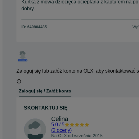
Kurtka zimowa dziecięca ocieplana z kapturem na pol
dobry.
ID:
640804485
Wyś
Zaloguj się lub załóż konto na OLX, aby skontaktować 
Zaloguj się / Załóż konto
SKONTAKTUJ SIĘ
Celina
5.0
/
5
(
2 oceny
)
Na OLX od
września 2015