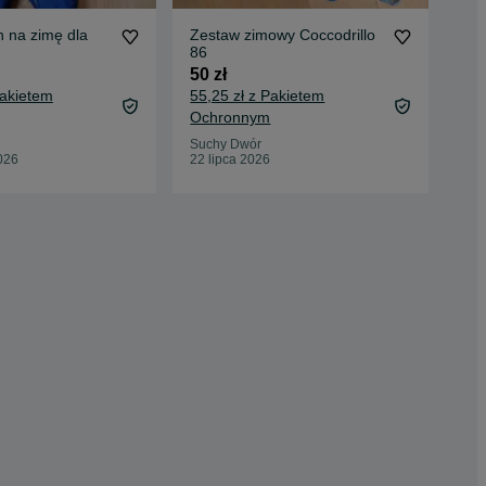
 na zimę dla
Zestaw zimowy Coccodrillo
Kur
86
śc
zim
50 zł
20 
Pakietem
55,25 zł z Pakietem
24,
Ochronnym
Oc
Suchy Dwór
Byd
026
22 lipca 2026
02 