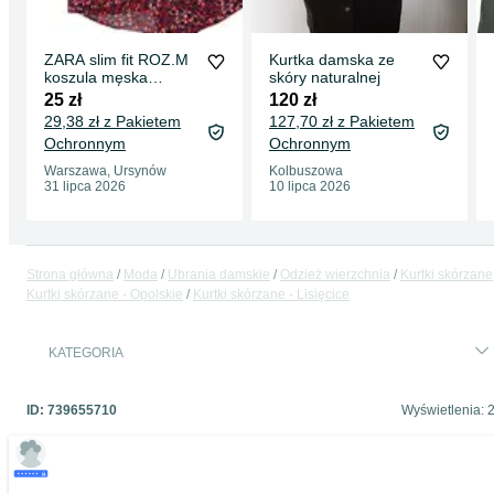
ZARA slim fit ROZ.M
Kurtka damska ze
koszula męska
skóry naturalnej
wzorzysta
25 zł
120 zł
29,38 zł z Pakietem
127,70 zł z Pakietem
Ochronnym
Ochronnym
Warszawa, Ursynów
Kolbuszowa
31 lipca 2026
10 lipca 2026
Strona główna
Moda
Ubrania damskie
Odzież wierzchnia
Kurtki skórzane
Kurtki skórzane - Opolskie
Kurtki skórzane - Lisięcice
KATEGORIA
ID:
739655710
Wyświetlenia: 