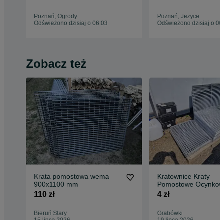
WEMA
Poznań, Ogrody
Poznań, Jeżyce
Odświeżono dzisiaj o 06:03
Odświeżono dzisiaj o 0
Zobacz też
Krata pomostowa wema
Kratownice Kraty
900x1100 mm
Pomostowe Ocynko
Wema
110 zł
4 zł
Bieruń Stary
Grabówki