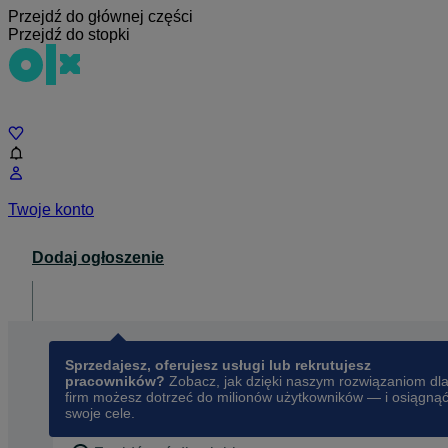
Przejdź do głównej części
Przejdź do stopki
Czat
Twoje konto
Dodaj ogłoszenie
Dla biznesu
opens in a new tab
Sprzedajesz, oferujesz usługi lub rekrutujesz
pracowników?
Zobacz, jak dzięki naszym rozwiązaniom dl
firm możesz dotrzeć do milionów użytkowników — i osiągną
swoje cele.