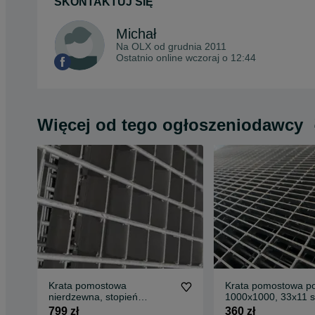
SKONTAKTUJ SIĘ
Michał
Na OLX od
grudnia 2011
Ostatnio online wczoraj o 12:44
Więcej od tego ogłoszeniodawcy
Krata pomostowa
Krata pomostowa p
nierdzewna, stopień
1000x1000, 33x11 s
nierdzewka, kwasówka
schodowe na wymia
799 zł
360 zł