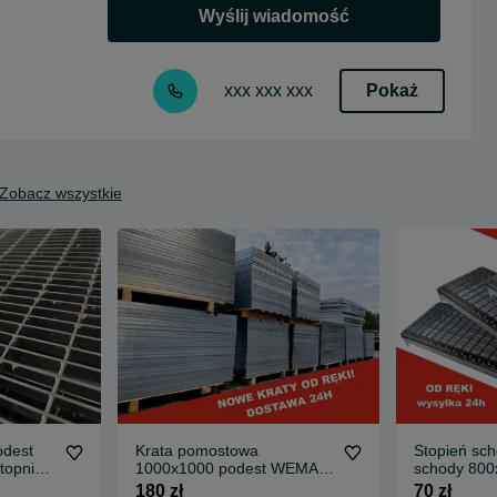
Wyślij wiadomość
Pokaż
xxx xxx xxx
Zobacz wszystkie
odest
Krata pomostowa
Stopień s
topnie
1000x1000 podest WEMA
schody 800
r
stopnie schodowe na
rozmiary k
180 zł
70 zł