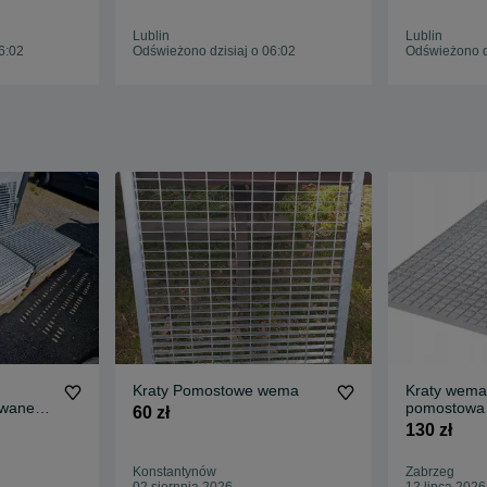
wymiar
Lublin
Lublin
6:02
Odświeżono dzisiaj o 06:02
Odświeżono dz
Kraty Pomostowe wema
Kraty wema krata
wane
pomostowa
60 zł
nowa
130 zł
Konstantynów
Zabrzeg