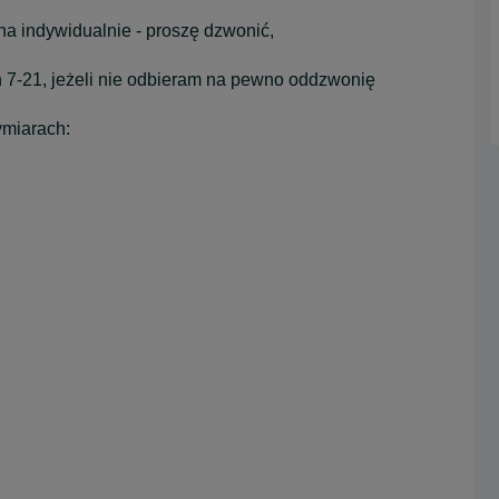
na indywidualnie - proszę dzwonić,
h 7-21, jeżeli nie odbieram na pewno oddzwonię
ymiarach: