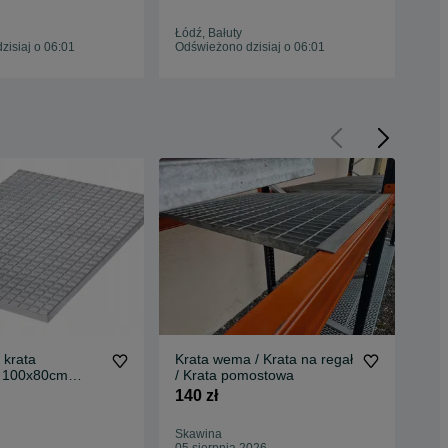
rozmiary
Łódź, Bałuty
Rze
isiaj o 06:01
Odświeżono dzisiaj o 06:01
Odś
Krata wema / Krata na regał
Kr
 100x80cm
/ Krata pomostowa
sch
pod
140 zł
200
og
Skawina
Czę