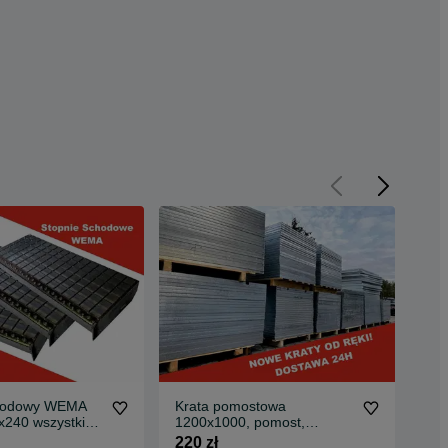
chodowy WEMA
Krata pomostowa
Kr
x240 wszystkie
1200x1000, pomost,
pom
raty pomostow
stopień, WEMA wszystkie
220 zł
120