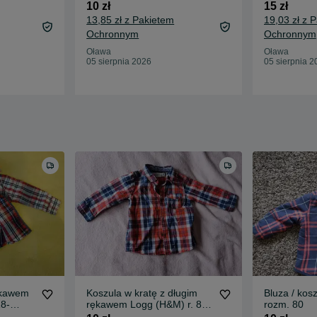
10 zł
15 zł
13,85 zł z Pakietem
19,03 zł z 
Ochronnym
Ochronnym
Oława
Oława
05 sierpnia 2026
05 sierpnia 2
ękawem
Koszula w kratę z długim
Bluza / kos
18-
rękawem Logg (H&M) r. 80,
rozm. 80
stan bdb