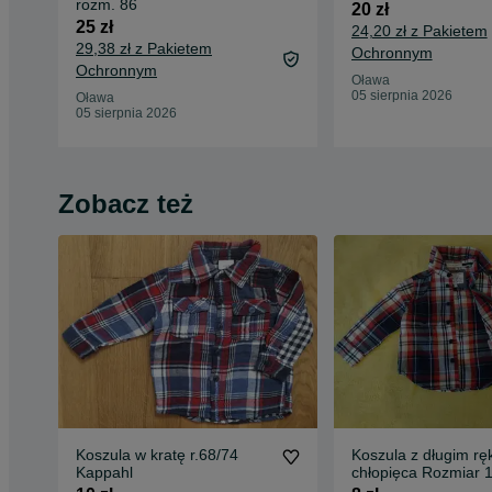
rozm. 86
20 zł
25 zł
24,20 zł z Pakietem
29,38 zł z Pakietem
Ochronnym
Ochronnym
Oława
05 sierpnia 2026
Oława
05 sierpnia 2026
Zobacz też
Koszula w kratę r.68/74
Koszula z długim r
Kappahl
chłopięca Rozmiar 
24mce.