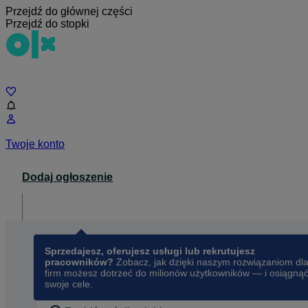
Przejdź do głównej części
Przejdź do stopki
Czat
Twoje konto
Dodaj ogłoszenie
Dla biznesu
opens in a new tab
Sprzedajesz, oferujesz usługi lub rekrutujesz
pracowników?
Zobacz, jak dzięki naszym rozwiązaniom dl
firm możesz dotrzeć do milionów użytkowników — i osiągną
swoje cele.