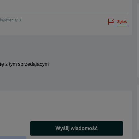
wietlenia: 3
Zgłoś
się z tym sprzedającym
Wyślij wiadomość