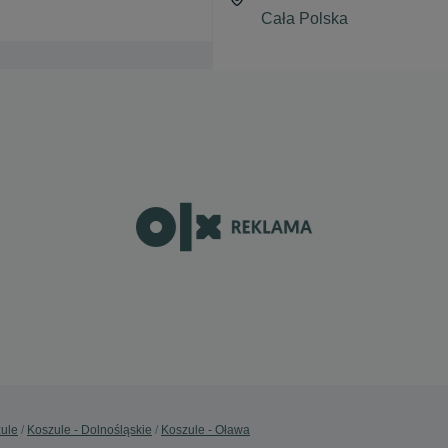
ule
Koszule - Dolnośląskie
Koszule - Oława