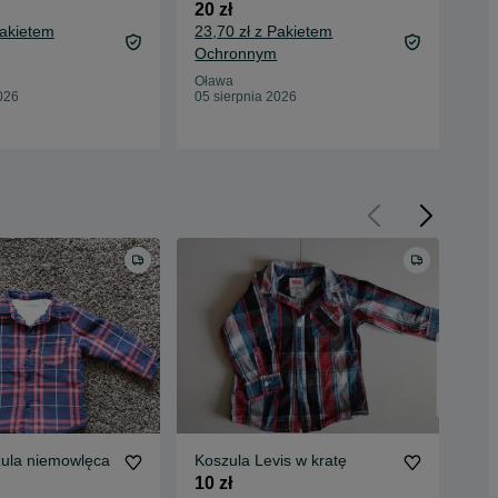
20 zł
35 
Pakietem
23,70 zł z Pakietem
39,
Ochronnym
Oc
Oława
Oła
026
05 sierpnia 2026
04 
zula niemowlęca
Koszula Levis w kratę
Kos
ro
10 zł