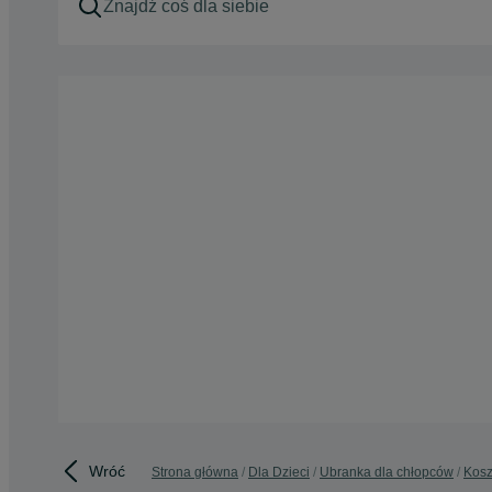
Wróć
Strona główna
Dla Dzieci
Ubranka dla chłopców
Kosz