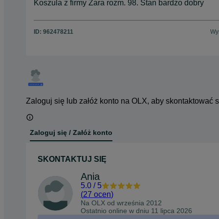
Koszula z firmy Zara rozm. 98. Stan bardzo dobry
ID:
962478211
Wyś
Zaloguj się lub załóż konto na OLX, aby skontaktować 
Zaloguj się / Załóż konto
SKONTAKTUJ SIĘ
Ania
5.0
/
5
(
27 ocen
)
Na OLX od
września 2012
Ostatnio online w dniu 11 lipca 2026