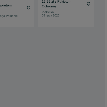
10 
13,35 zł z Pakietem
Pakietem
13,
Ochronnym
Oc
Piekiełko
09 lipca 2026
aga-Południe
Kra
18 