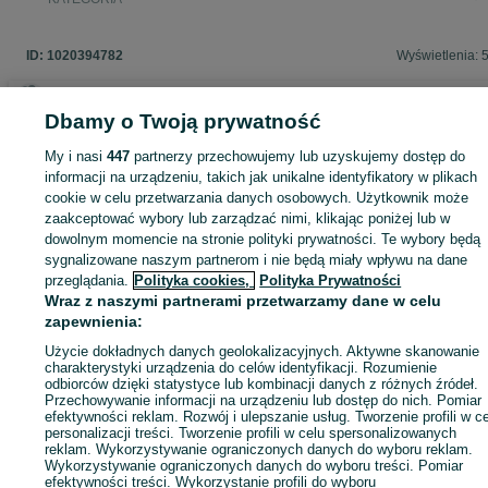
ID:
1020394782
Wyświetlenia: 
Dbamy o Twoją prywatność
Zaloguj się lub załóż konto na OLX, aby skontaktować się z t
My i nasi
447
partnerzy przechowujemy lub uzyskujemy dostęp do
sprzedającym
informacji na urządzeniu, takich jak unikalne identyfikatory w plikach
cookie w celu przetwarzania danych osobowych. Użytkownik może
zaakceptować wybory lub zarządzać nimi, klikając poniżej lub w
dowolnym momencie na stronie polityki prywatności. Te wybory będą
Zaloguj się / Załóż konto
sygnalizowane naszym partnerom i nie będą miały wpływu na dane
przeglądania.
Polityka cookies,
Polityka Prywatności
Wraz z naszymi partnerami przetwarzamy dane w celu
Wyślij wiadomość
Kup
zapewnienia:
Użycie dokładnych danych geolokalizacyjnych. Aktywne skanowanie
charakterystyki urządzenia do celów identyfikacji. Rozumienie
odbiorców dzięki statystyce lub kombinacji danych z różnych źródeł.
Przechowywanie informacji na urządzeniu lub dostęp do nich. Pomiar
efektywności reklam. Rozwój i ulepszanie usług. Tworzenie profili w c
personalizacji treści. Tworzenie profili w celu spersonalizowanych
reklam. Wykorzystywanie ograniczonych danych do wyboru reklam.
Wykorzystywanie ograniczonych danych do wyboru treści. Pomiar
efektywności treści. Wykorzystanie profili do wyboru