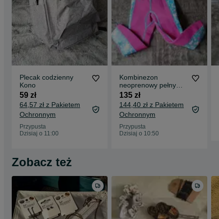
Plecak codzienny
Kombinezon
Kono
neoprenowy pełny
pianka 4 - 6 lat
59 zł
135 zł
64,57 zł z Pakietem
144,40 zł z Pakietem
Ochronnym
Ochronnym
Przypusta
Przypusta
Dzisiaj o 11:00
Dzisiaj o 10:50
Zobacz też