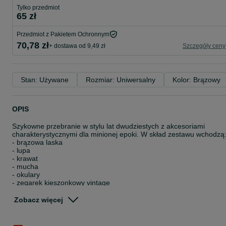
Tylko przedmiot
65 zł
Przedmiot z Pakietem Ochronnym
70,78 zł
+ dostawa od 9,49 zł
Szczegóły ceny
Stan: Używane
Rozmiar: Uniwersalny
Kolor: Brązowy
OPIS
Szykowne przebranie w stylu lat dwudziestych z akcesoriami
charakterystycznymi dla minionej epoki. W skład zestawu wchodzą
- brązowa laska
- lupa
- krawat
- mucha
- okulary
- zegarek kieszonkowy vintage
- zestaw wąsów
Strój jest idealny na imprezy tematyczne, sesje zdjęciowe, bal
Zobacz więcej
karnawałowy, bal przebierańców, bal w stylu retro itp
#lata20 #wielkigatsby #greatgatsby #charleston