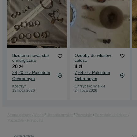
Biżuteria nowa stał
Ozdoby do włosów
chirurgiczna
całość
20 zł
4 zł
24,20 zł z Pakietem
7,64 zł z Pakietem
Ochronnym
Ochronnym
Kostrzyn
Chrzypsko Wielkie
19 lipca 2026
24 lipca 2026
Strona główna
Moda
Ubrania męskie
Pozostałe
Pozostałe - Łódzkie
Pozostałe - Przypusta
KATEGORIA