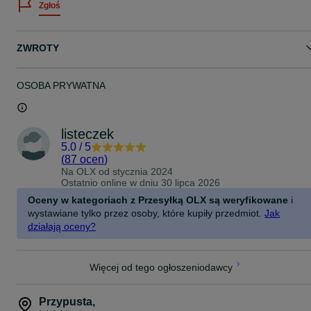
Zgłoś
#imprezawstylulata20 #20sstyle #20s #retro #retrolook #carnaval
#carnival #karnawal #karneval #carnaval #costume
ZWROTY
OSOBA PRYWATNA
listeczek
5.0
/
5
(
87 ocen
)
Na OLX od
stycznia 2024
Ostatnio online w dniu 30 lipca 2026
Oceny w kategoriach z Przesyłką OLX są weryfikowane
i
wystawiane tylko przez osoby, które kupiły przedmiot.
Jak
działają oceny?
Więcej od tego ogłoszeniodawcy
Przypusta
,