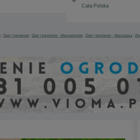
e
Żwir i kamienie
Żwir i kamienie - Mazowieckie
Żwir i kamienie - Warszawa
Żw