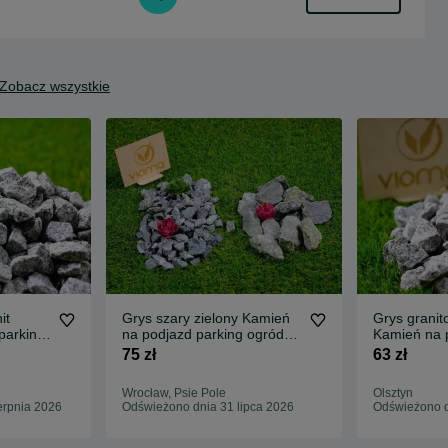
Zobacz wszystkie
it
Grys szary zielony Kamień
Grys granit
parking
na podjazd parking ogród
Kamień na 
io
Transport Tanio
ogród Trans
75 zł
63 zł
Wrocław, Psie Pole
Olsztyn
erpnia 2026
Odświeżono dnia 31 lipca 2026
Odświeżono d