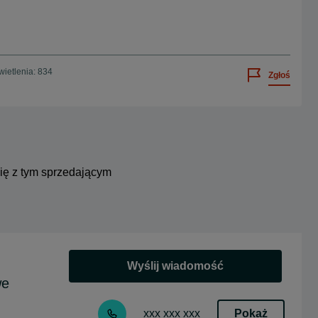
ietlenia: 834
Zgłoś
się z tym sprzedającym
Wyślij wiadomość
we
Pokaż
xxx xxx xxx