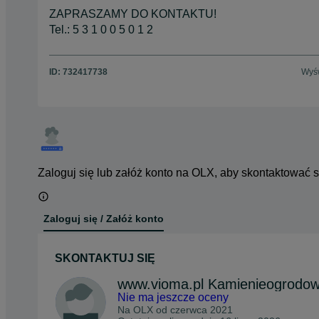
ZAPRASZAMY DO KONTAKTU!
Tel.: 5 3 1 0 0 5 0 1 2
ID:
732417738
Wyśw
Zaloguj się lub załóż konto na OLX, aby skontaktować 
Zaloguj się / Załóż konto
SKONTAKTUJ SIĘ
www.vioma.pl Kamienieogrodo
Nie ma jeszcze oceny
Na OLX od
czerwca 2021