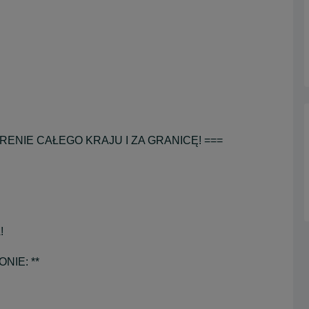
ENIE CAŁEGO KRAJU I ZA GRANICĘ! ===
!
NIE: **