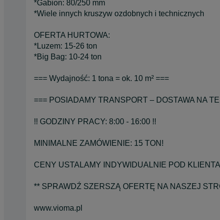
*Gabion: 80/250 mm
*Wiele innych kruszyw ozdobnych i technicznych
OFERTA HURTOWA:
*Luzem: 15-26 ton
*Big Bag: 10-24 ton
=== Wydajność: 1 tona = ok. 10 m² ===
=== POSIADAMY TRANSPORT – DOSTAWA NA TER
!! GODZINY PRACY: 8:00 - 16:00 !!
MINIMALNE ZAMÓWIENIE: 15 TON!
CENY USTALAMY INDYWIDUALNIE POD KLIENTA
** SPRAWDŹ SZERSZĄ OFERTĘ NA NASZEJ STRO
www.vioma.pl