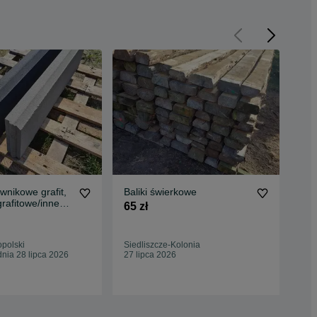
wnikowe grafit,
Baliki świerkowe
Oto
grafitowe/inne
32 
65 zł
ODUCENT
odw
200
dek
opolski
Siedliszcze-Kolonia
Nad
nia 28 lipca 2026
27 lipca 2026
05 