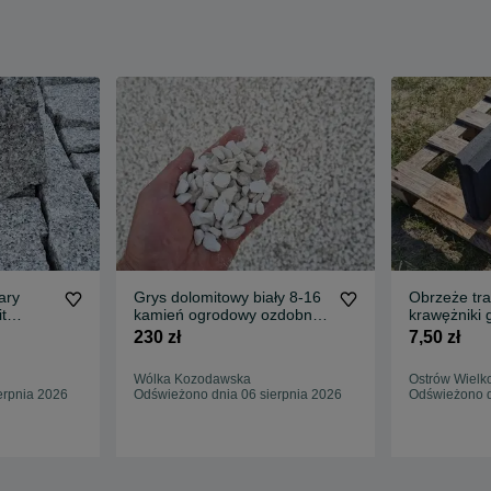
ary
Grys dolomitowy biały 8-16
Obrzeże tra
t
kamień ogrodowy ozdobny
krawężniki 
rowy
dekoracyjny
kolory PR
230 zł
7,50 zł
Wólka Kozodawska
Ostrów Wielk
erpnia 2026
Odświeżono dnia 06 sierpnia 2026
Odświeżono d