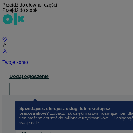
Przejdź do głównej części
Przejdź do stopki
Czat
Twoje konto
Dodaj ogłoszenie
Dla biznesu
opens in a new tab
Sprzedajesz, oferujesz usługi lub rekrutujesz
pracowników?
Zobacz, jak dzięki naszym rozwiązaniom dl
firm możesz dotrzeć do milionów użytkowników — i osiągną
swoje cele.