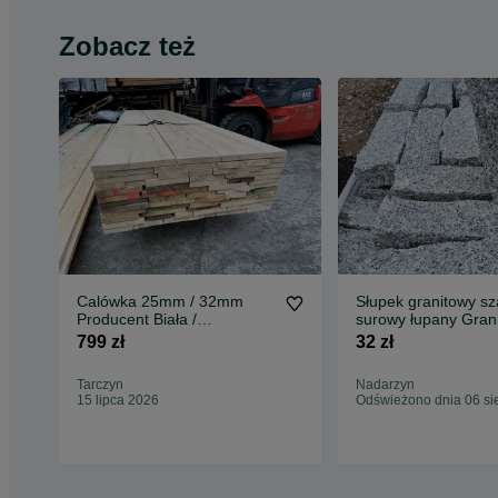
Zobacz też
Calówka 25mm / 32mm
Słupek granitowy sz
Producent Biała /
surowy łupany Grani
Impregnowana
murowy Kamień mu
799 zł
32 zł
szary
Tarczyn
Nadarzyn
15 lipca 2026
Odświeżono dnia 06 si