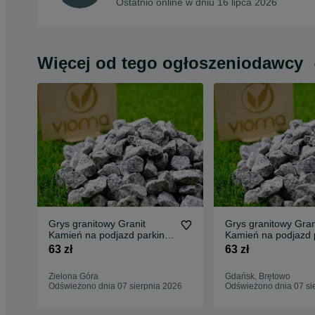
Ostatnio online w dniu 16 lipca 2026
Więcej od tego ogłoszeniodawcy
Grys granitowy Granit
Grys granitowy Gran
Kamień na podjazd parking
Kamień na podjazd 
ogród Transport Tanio
ogród Transport Tan
63 zł
63 zł
Zielona Góra
Gdańsk, Brętowo
Odświeżono dnia 07 sierpnia 2026
Odświeżono dnia 07 si