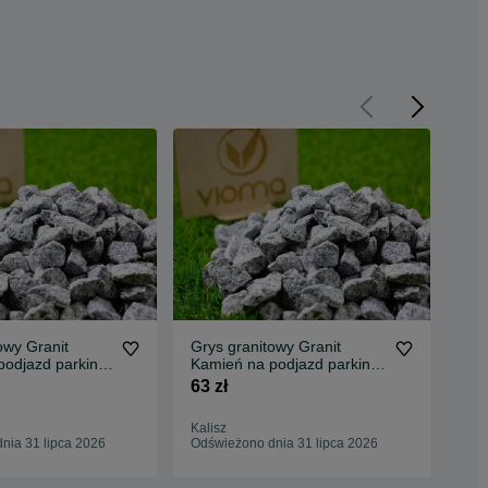
owy Granit
Grys granitowy Granit
Gry
podjazd parking
Kamień na podjazd parking
na 
port Tanio
ogród Transport Tanio
Tra
63 zł
75 
Kalisz
Byd
nia 31 lipca 2026
Odświeżono dnia 31 lipca 2026
Odś