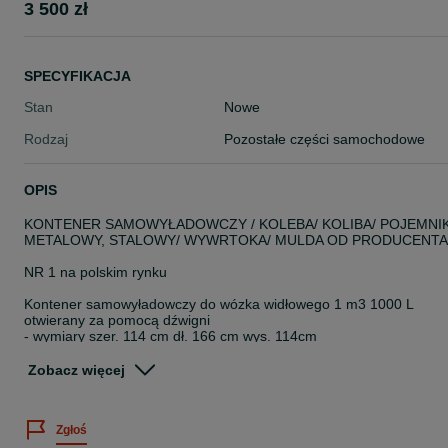
3 500 zł
SPECYFIKACJA
Stan
Nowe
Rodzaj
Pozostałe części samochodowe
OPIS
KONTENER SAMOWYŁADOWCZY / KOLEBA/ KOLIBA/ POJEMNI
METALOWY, STALOWY/ WYWRTOKA/ MULDA OD PRODUCENTA
NR 1 na polskim rynku
Kontener samowyładowczy do wózka widłowego 1 m3 1000 L
otwierany za pomocą dźwigni
- wymiary szer. 114 cm dł. 166 cm wys. 114cm
- ładowność 2000 kg
- waga 260 kg ( najcięższy kontener w Polsce)
Zobacz więcej
- podstawa 4-6 mm / kontener boki 3mm spód4 mm
- kontenery malowane proszkowo RAL 5010
- jakość PREMIUM
Zgłoś
- różne pojemności od 1m3 do 3,1m3