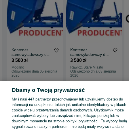
Kontener
Kontener
samowyładowczy do
samowyładowczy do
wózka widłowego na
wózka widłowego na
3 500 zł
3 500 zł
widły 1m3/ wywrotka
widły 1m3 /
Mogilno
Rawicz, Stare Miasto
WYWROTKA
Odświeżono dnia 05 sierpnia
Odświeżono dnia 03 sierpnia
2026
2026
Dbamy o Twoją prywatność
Strona główna
Motoryzacja
Części samochodowe
Pozostałe
Pozostałe -
My i nasi
447
partnerzy przechowujemy lub uzyskujemy dostęp do
Wielkopolskie
Pozostałe - Gniezno
informacji na urządzeniu, takich jak unikalne identyfikatory w plikach
cookie w celu przetwarzania danych osobowych. Użytkownik może
KATEGORIA
zaakceptować wybory lub zarządzać nimi, klikając poniżej lub w
dowolnym momencie na stronie polityki prywatności. Te wybory będą
sygnalizowane naszym partnerom i nie będą miały wpływu na dane