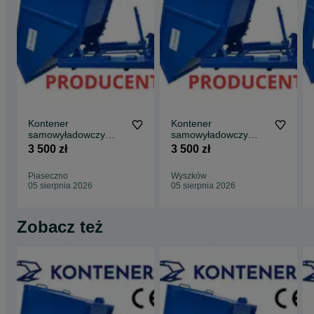
Kontener
Kontener
samowyładowczy
samowyładowczy
koleba do wózka
koleba do wózka
3 500 zł
3 500 zł
widłowego 1m3 złom,
widłowego 1m3 złom,
odpady
odpady
Piaseczno
Wyszków
05 sierpnia 2026
05 sierpnia 2026
Zobacz też