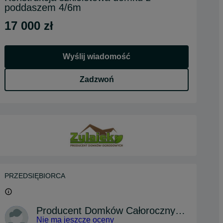
poddaszem 4/6m
17 000 zł
Wyślij wiadomość
Zadzwoń
PRZEDSIĘBIORCA
Producent Domków Całorocznych Zylajek
Nie ma jeszcze oceny