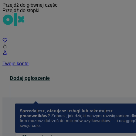
Przejdź do głównej części
Przejdź do stopki
Czat
Twoje konto
Dodaj ogłoszenie
Dla biznesu
opens in a new tab
Sprzedajesz, oferujesz usługi lub rekrutujesz
pracowników?
Zobacz, jak dzięki naszym rozwiązaniom dl
firm możesz dotrzeć do milionów użytkowników — i osiągną
swoje cele.