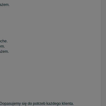
tażem.
uche.
em.
ażem.
opasujemy się do potrzeb każdego klienta.