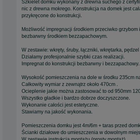
Szkielet domku wykonany z drewna suchego z certyf
nic z drewna mokrego. Konstrukcja na domek jest cała
przykręcone do konstrukcji.
Możliwość impregnacji środkiem przeciwko grzybom i p
bezbarwny środkiem bezzapachowym.
W zestawie: wkręty, śruby, łączniki, wkrętarka, pędzel 
Działamy profesjonalnie szybki czas realizacji.
Impregnat do konstrukcji bezbarwny i bezzapachowy.
Wysokość pomieszczenia na dole w środku 235cm n
Całkowity wymiar z zewnątrz około 470cm .
Ocieplenie jakie można zastosować to od 950mm 120c
Wszystko gładkie i bardzo dobrze doczyszczone.
Wykonanie całości jest estetyczne.
Stawiamy na jakość wykonania.
Pomieszczenia domku jest 4m/6m + taras przed dom
Ścianki działowe do umieszczenia w dowolnym miejs
W zestawie instrukcja montażu (prosty montaż)