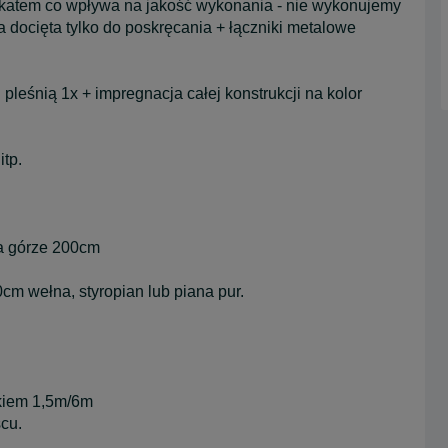
ikatem co wpływa na jakość wykonania - nie wykonujemy
 docięta tylko do poskręcania + łączniki metalowe
leśnią 1x + impregnacja całej konstrukcji na kolor
itp.
a górze 200cm
m wełna, styropian lub piana pur.
kiem 1,5m/6m
cu.