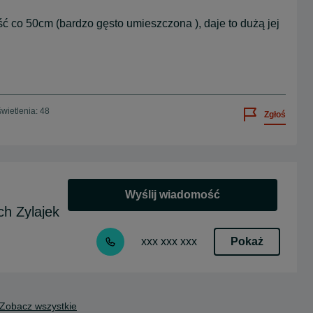
ość co 50cm (bardzo gęsto umieszczona ), daje to dużą jej
wietlenia: 48
Zgłoś
Wyślij wiadomość
h Zylajek
Pokaż
xxx xxx xxx
Zobacz wszystkie