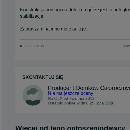
Konstrukcja podłogi na dole i na górze jest to odległ
stabilizację.
Zapraszam na inne moje aukcje.
ID:
886300135
Wyś
SKONTAKTUJ SIĘ
Producent Domków Całorocznyc
Nie ma jeszcze oceny
Na OLX od
kwietnia 2012
Ostatnio online w dniu 29 lipca 2026
Więcej od tego ogłoszeniodawcy