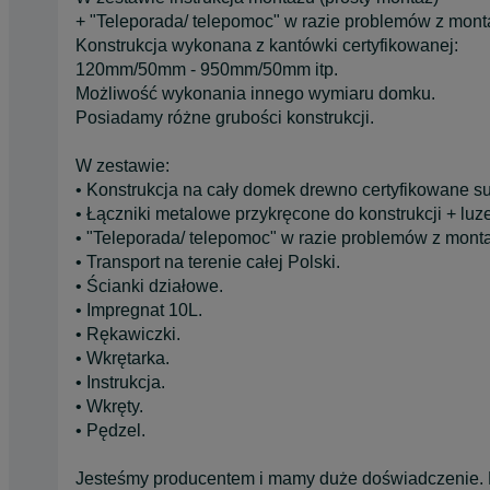
+ "Teleporada/ telepomoc" w razie problemów z mon
Konstrukcja wykonana z kantówki certyfikowanej:
120mm/50mm - 950mm/50mm itp.
Możliwość wykonania innego wymiaru domku.
Posiadamy różne grubości konstrukcji.
W zestawie:
• Konstrukcja na cały domek drewno certyfikowane s
• Łączniki metalowe przykręcone do konstrukcji + luz
• "Teleporada/ telepomoc" w razie problemów z mont
• Transport na terenie całej Polski.
• Ścianki działowe.
• Impregnat 10L.
• Rękawiczki.
• Wkrętarka.
• Instrukcja.
• Wkręty.
• Pędzel.
Jesteśmy producentem i mamy duże doświadczenie. D