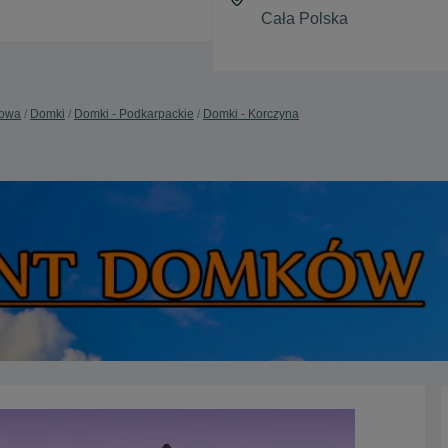
dowa
Domki
Domki - Podkarpackie
Domki - Korczyna