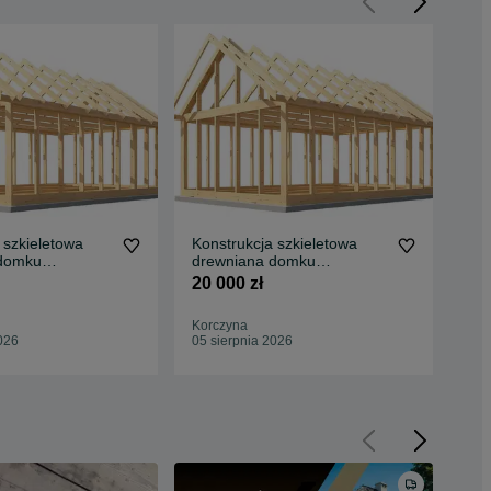
 szkieletowa
Konstrukcja szkieletowa
Kon
 domku
drewniana domku
dr
,3m / 5m
Poddasze 4,8m / 6,2m
Pod
20 000 zł
23 
Korczyna
Kor
026
05 sierpnia 2026
05 