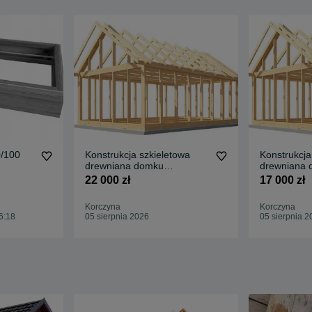
0/100
Konstrukcja szkieletowa
Konstrukcja
drewniana domku
drewniana
Poddasze 4,3m / 8m
Poddasze 4
22 000 zł
17 000 zł
Korczyna
Korczyna
6:18
05 sierpnia 2026
05 sierpnia 2