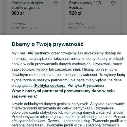
Końcówka drążka
Pompa wody JCB
środkowego do
Fastrac
zawieszenia JCB
800 zł
520 zł
Fastrac
Pruszków
Pruszków
05 sierpnia 2026
05 sierpnia 2026
Dbamy o Twoją prywatność
My i nasi
447
partnerzy przechowujemy lub uzyskujemy dostęp do
Strona główna
Rolnictwo
Części do maszyn rolniczych
Części do maszyn
informacji na urządzeniu, takich jak unikalne identyfikatory w plikach
rolniczych - Mazowieckie
Części do maszyn rolniczych - Pruszków
cookie w celu przetwarzania danych osobowych. Użytkownik może
zaakceptować wybory lub zarządzać nimi, klikając poniżej lub w
KATEGORIA
dowolnym momencie na stronie polityki prywatności. Te wybory będą
sygnalizowane naszym partnerom i nie będą miały wpływu na dane
przeglądania.
Polityka cookies,
Polityka Prywatności
ID:
430992107
Wyświetlenia: 8
Wraz z naszymi partnerami przetwarzamy dane w celu
zapewnienia:
Zadzwoń / SMS
Wyślij wiadomość
Użycie dokładnych danych geolokalizacyjnych. Aktywne skanowanie
charakterystyki urządzenia do celów identyfikacji. Rozumienie
odbiorców dzięki statystyce lub kombinacji danych z różnych źródeł.
Przechowywanie informacji na urządzeniu lub dostęp do nich. Pomiar
efektywności reklam. Rozwój i ulepszanie usług. Tworzenie profili w c
personalizacji treści. Tworzenie profili w celu spersonalizowanych