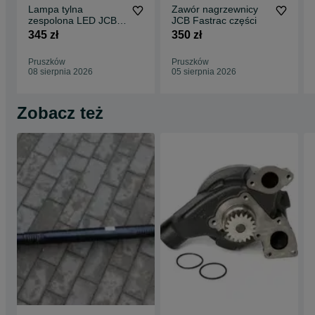
Lampa tylna
Zawór nagrzewnicy
zespolona LED JCB
JCB Fastrac części
Fastrac 280,00 netto
345 zł
350 zł
Pruszków
Pruszków
08 sierpnia 2026
05 sierpnia 2026
Zobacz też