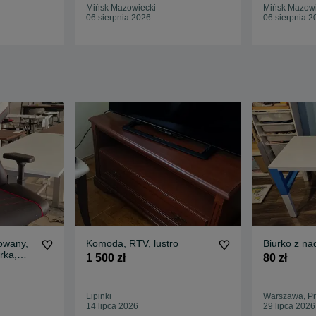
WYPRZEDAŻ EKSPOZYCJI
WYPRZEDA
Mińsk Mazowiecki
Mińsk Mazowi
06 sierpnia 2026
06 sierpnia 2
lowany,
Komoda, RTV, lustro
Biurko z n
rka,
1 500 zł
80 zł
 |
OZYCJI
Lipinki
Warszawa, Pr
14 lipca 2026
29 lipca 2026