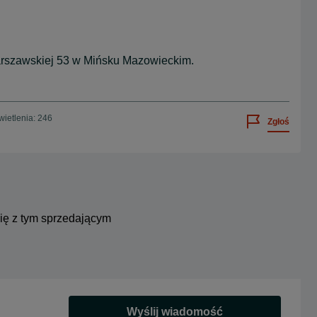
rszawskiej 53 w Mińsku Mazowieckim.
ietlenia: 246
Zgłoś
się z tym sprzedającym
Wyślij wiadomość