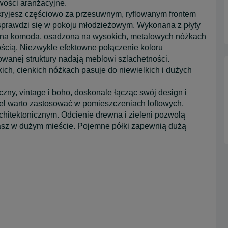
wości aranżacyjne.
ryjesz częściowo za przesuwnym, ryflowanym frontem
e sprawdzi się w pokoju młodzieżowym. Wykonana z płyty
lidna komoda, osadzona na wysokich, metalowych nóżkach
cią. Niezwykle efektowne połączenie koloru
lowanej struktury nadają meblowi szlachetności.
ich, cienkich nóżkach pasuje do niewielkich i dużych
czny, vintage i boho, doskonale łącząc swój design i
bel warto zastosować w pomieszczeniach loftowych,
hitektonicznym. Odcienie drewna i zieleni pozwolą
zkasz w dużym mieście. Pojemne półki zapewnią dużą