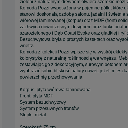
zieleni z naturalnym drewnem otwiera szerokie możli
Komoda Pozzi wyposażona w pojemne półki, które uk
stanowi doskonałą ozdobę salonu, jadalni i świetni
wiórowej laminowanej (korpus) oraz MDF (front) so
zachwyca nowoczesnym designem oraz funkcjonalnoś
szarozielonego i Dąb Coast Evoke oraz gładkiej i ryf
Bezuchwytowa bryła o prostych kształtach oraz wysok
wnętrz.
Komoda z kolekcji Pozzi wpisze się w wystrój eklekty
kolorystykę z naturalną roślinnością we wnętrzu. Me
zestawiając go z dekoracyjnym, surowym betonem arc
wyobrazić sobie bliskość natury nawet, jeżeli mies
powierzchnię przechowywania.
Korpus: płyta wiórowa laminowana
Front: płyta MDF
System bezuchwytowy
System przesuwnych frontów
Stopki: metal
Szerokość: 75 cm