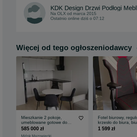
KDK Design Drzwi Podłogi Meb
Na OLX od
marca 2015
Ostatnio online dziś o 07:12
Więcej od tego ogłoszeniodawcy
Mieszkanie 2 pokoje,
Fotel biurowy, regu
umeblowane gotowe do
krzesło do biura, biu
zamieszkania, 42,39m2 +
gamingowy PITLANE
585 000 zł
1 599 zł
miejsce postojowe +
WYPRZEDAŻ EKSP
Mińsk Mazowiecki