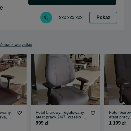
le
Pokaż
xxx xxx xxx
Zobacz wszystkie
lowany,
Fotel biurowy, regulowany,
Fotel biuro
rka,
atest pracy 24/7, krzesło do
atest pracy 
 |
biura, biurka, praca
biura, biurk
999 zł
1 199 zł
OZYCJI
zmianowa SAGA (639) |
zmianowa