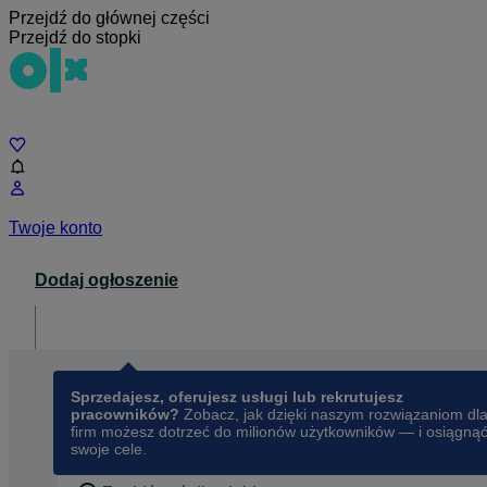
Przejdź do głównej części
Przejdź do stopki
Czat
Twoje konto
Dodaj ogłoszenie
Dla biznesu
opens in a new tab
Sprzedajesz, oferujesz usługi lub rekrutujesz
pracowników?
Zobacz, jak dzięki naszym rozwiązaniom dl
firm możesz dotrzeć do milionów użytkowników — i osiągną
swoje cele.