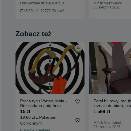
komórka 3,42m2
Odświeżono dzisiaj o 07:13
Mińsk Mazowiecki
06 sierpnia 2026
45,80 m² - 12772.93 zł/m²
Zobacz też
Proca typu Vortex, Mała -
Fotel biurowy, regu
Rozkładana podpórka
krzesło do biura, biu
gamingowy PITLANE
15 zł
1 599 zł
WYPRZEDAŻ EKSP
19,60 zł z Pakietem
Ochronnym
Mińsk Mazowiecki
06 sierpnia 2026
Białystok, Centrum