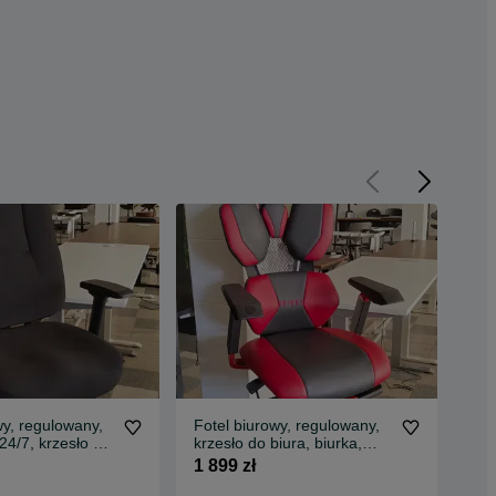
wy, regulowany,
Fotel biurowy, regulowany,
Fot
24/7, krzesło do
krzesło do biura, biurka,
ate
a, praca
gamingowy COMBAT |
biu
1 899 zł
699
 COMMANDER |
WYPRZEDAŻ EKSPOZYCJI
zm