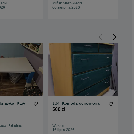
Ż EKSPOZYCJI
WY
ecki
Mińsk Mazowiecki
Miń
026
06 sierpnia 2026
06 
adstawka IKEA
134. Komoda odnowiona
Fot
krz
500 zł
ga
349
WY
aga-Południe
Wołomin
Miń
16 lipca 2026
Odś