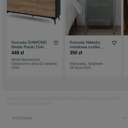
Komoda DIAMOND
Komoda Nikkeby
Meble Piaski 154cm
metalowa szafka
szeroka
stolik nocny vintage
449 zł
350 zł
Mińsk Mazowiecki
Odświeżono dnia 03 sierpnia
Warszawa, Targówek
2026
28 lipca 2026
Strona główna
Dom i Ogród
Meble
Komody
Komody - Mazowieckie
Komody - Mińsk Mazowiecki
KATEGORIA