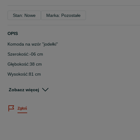
Stan: Nowe
Marka: Pozostałe
OPIS
Komoda na wzór "jodełki"
Szerokość:-06 cm
Głębokość:38 cm
Wysokość:81 cm
Ilość kolorów:Jednokolorowy
Zobacz więcej
Styl:Nowoczesny
Kolorystyka frontów:Jodełka Scandi
Zgłoś
Komodę można obejrzeć w naszym salonie przy ulicy Warszawska
53 w Mińsku Mazowieckim.
Zapraszamy.