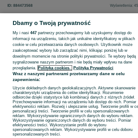
ID:
884473568
Wyświetlenia: 4
Dbamy o Twoją prywatność
My i nasi
447
partnerzy przechowujemy lub uzyskujemy dostęp do
Zaloguj się lub załóż konto na OLX, aby skontaktować się z t
informacji na urządzeniu, takich jak unikalne identyfikatory w plikach
sprzedającym
cookie w celu przetwarzania danych osobowych. Użytkownik może
zaakceptować wybory lub zarządzać nimi, klikając poniżej lub w
dowolnym momencie na stronie polityki prywatności. Te wybory będą
Zaloguj się / Załóż konto
sygnalizowane naszym partnerom i nie będą miały wpływu na dane
przeglądania.
Polityka cookies,
Polityka Prywatności
Wraz z naszymi partnerami przetwarzamy dane w celu
Zadzwoń / SMS
Wyślij wiadomość
zapewnienia:
Użycie dokładnych danych geolokalizacyjnych. Aktywne skanowanie
charakterystyki urządzenia do celów identyfikacji. Rozumienie
odbiorców dzięki statystyce lub kombinacji danych z różnych źródeł.
Przechowywanie informacji na urządzeniu lub dostęp do nich. Pomiar
efektywności reklam. Rozwój i ulepszanie usług. Tworzenie profili w c
personalizacji treści. Tworzenie profili w celu spersonalizowanych
reklam. Wykorzystywanie ograniczonych danych do wyboru reklam.
Wykorzystywanie ograniczonych danych do wyboru treści. Pomiar
efektywności treści. Wykorzystanie profili do wyboru
spersonalizowanych reklam. Wykorzystywanie profili w celu doboru
spersonalizowanych treści.