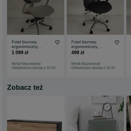
Fotel biurowy,
Fotel biurowy,
ergonomiczny,
ergonomiczny,
regulowany, krzesło
regulowany, krzesło
1 099 zł
499 zł
do biura, biurka
do biura, biurka
FOCUS |
EXPANDER |
Mińsk Mazowiecki
Mińsk Mazowiecki
WYPRZEDAŻ
WYPRZEDAŻ
Odświeżono dzisiaj o 10:33
Odświeżono dzisiaj o 10:31
EKSPOZYCJI
EKSPOZYCJI
Zobacz też