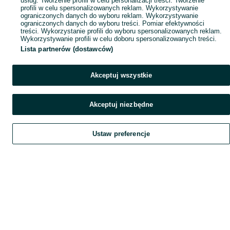
usług. Tworzenie profili w celu personalizacji treści. Tworzenie
profili w celu spersonalizowanych reklam. Wykorzystywanie
ograniczonych danych do wyboru reklam. Wykorzystywanie
ograniczonych danych do wyboru treści. Pomiar efektywności
treści. Wykorzystanie profili do wyboru spersonalizowanych reklam.
Wykorzystywanie profili w celu doboru spersonalizowanych treści.
Lista partnerów (dostawców)
Akceptuj wszystkie
Grundig Box 1600a
Kolumny Vintage
Akceptuj niezbędne
kolumny stereo
Grundig Super box
vintage
2500
650 zł
1 400 zł
Ustaw preferencje
Leszno
Dębno
11 lipca 2026
24 lipca 2026
Strona główna
Elektronika
Sprzęt audio
Głośniki i kolumny
Kolumny
Kolumny - Wielkopolskie
Kolumny - Wągrowiec