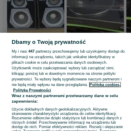
Dbamy o Twoją prywatność
Kolumny Atlanta AS 3
Gramofon Fisher MT-
My i nasi
447
partnerzy przechowujemy lub uzyskujemy dostęp do
580
400 zł
informacji na urządzeniu, takich jak unikalne identyfikatory w
300 zł
plikach cookie w celu przetwarzania danych osobowych.
317,79 zł z Pakietem
Użytkownik może zaakceptować wybory lub zarządzać nimi,
Wągrowiec
Ochronnym
klikając poniżej lub w dowolnym momencie na stronie polityki
06 sierpnia 2026
Wągrowiec
prywatności. Te wybory będą sygnalizowane naszym partnerom i
05 sierpnia 2026
nie będą miały wpływu na dane przeglądania.
Polityka cookies,
Polityka Prywatności
Wraz z naszymi partnerami przetwarzamy dane w celu
Zobacz też
zapewnienia:
Użycie dokładnych danych geolokalizacyjnych. Aktywne
skanowanie charakterystyki urządzenia do celów identyfikacji.
Rozumienie odbiorców dzięki statystyce lub kombinacji danych z
różnych źródeł. Przechowywanie informacji na urządzeniu lub
dostęp do nich. Pomiar efektywności reklam. Rozwój i ulepszanie