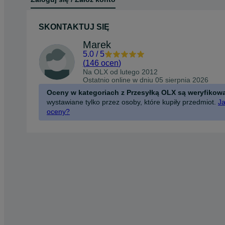
SKONTAKTUJ SIĘ
Marek
5.0
/
5
(
146 ocen
)
Na OLX od
lutego 2012
Ostatnio online w dniu 05 sierpnia 2026
Oceny w kategoriach z Przesyłką OLX są weryfikow
wystawiane tylko przez osoby, które kupiły przedmiot.
Ja
oceny?