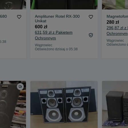
-680
Amplituner Rotel RX-300
Magnetofon
Unikat
280 zł
600 zł
296,87 zł z
631,59 zł z Pakietem
Ochronnym
Ochronnym
Wągrowiec
5:38
Odświeżono d
Wągrowiec
Odświeżono dzisiaj o 05:38