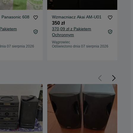
 Panasonic 608
Wzmacniacz Akai AM-U01
Kol
350 zł
450
 Pakietem
370,09 zł z Pakietem
Ochronnym
Wąg
Wągrowiec
Odś
nia 07 sierpnia 2026
Odświeżono dnia 07 sierpnia 2026