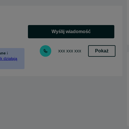
Wyślij wiadomość
Pokaż
xxx xxx xxx
ane
i
k działają