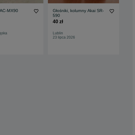
 AC-MX90
Głośniki, kolumny Akai SR-
Ko
590
100
40 zł
ąska
Lublin
Biał
23 lipca 2026
21 