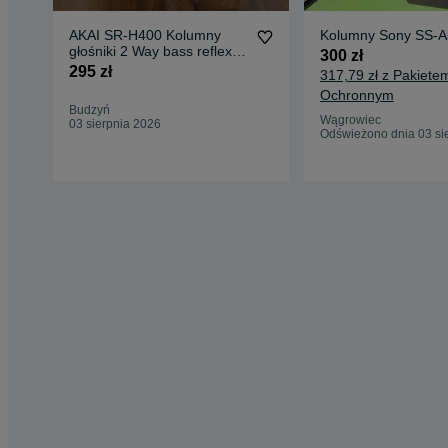
AKAI SR-H400 Kolumny
Kolumny Sony SS-A
głośniki 2 Way bass reflex
300 zł
Wysyłka
295 zł
317,79 zł z Pakiete
Ochronnym
Budzyń
Wągrowiec
03 sierpnia 2026
Odświeżono dnia 03 si