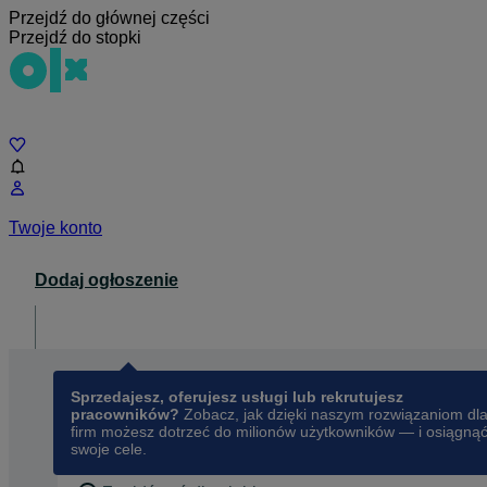
Przejdź do głównej części
Przejdź do stopki
Czat
Twoje konto
Dodaj ogłoszenie
Dla biznesu
opens in a new tab
Sprzedajesz, oferujesz usługi lub rekrutujesz
pracowników?
Zobacz, jak dzięki naszym rozwiązaniom dl
firm możesz dotrzeć do milionów użytkowników — i osiągną
swoje cele.