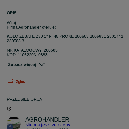
OPIS
Witaj
Firma Agrohandler oferuje:
KOŁO ZĘBATE Z30 1" FI 45 KRONE 280583 2805831 2801442
280583.3
NR KATALOGOWY: 280583
KOD: 1106220310383
KOŁO ZĘBATE KRONE Z-30
Zobacz więcej
Dane techniczne
Zgłoś
Liczba zębów30
Średnica otworu45 mm
Zastosowanie
PRZEDSIĘBIORCA
KRONE
PRASA KR 125, 130, 130 S, 155, 160
Numery porównawcze
AGROHANDLER
2805831 ,2801442, 280583.3
Nie ma jeszcze oceny
Tagi: KOŁO ZĘBATE Z30 1" FI 45 KRONE 280583 280583,