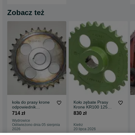
Zobacz też
koła do prasy krone
Koło zębate Prasy
odpowiednik
Krone KR100 125
2801442, 2805833
KR130 155 Z=30
714 zł
830 zł
zębatka łańcuchowa
Wydrowice
Odświeżono dnia 05 sierpnia
Kietrz
2026
20 lipca 2026