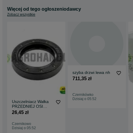
Więcej od tego ogłoszeniodawcy
Zobacz wszystkie
szyba drzwi lewa nh
711,35 zł
Czernikówko
Dzisiaj o 05:52
Uszczelniacz Wałka
PRZEDNIEJ OSI
40X60X11 FENDT
26,45 zł
Czernikowo
Dzisiaj o 05:52