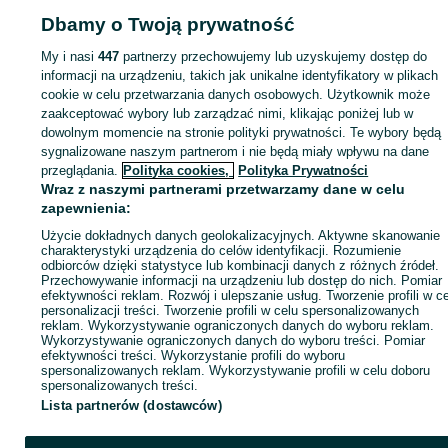
Dbamy o Twoją prywatność
My i nasi
447
partnerzy przechowujemy lub uzyskujemy dostęp do
Strona główna
Rolnictwo
Części do maszyn rolniczych
Części do maszyn
informacji na urządzeniu, takich jak unikalne identyfikatory w plikach
rolniczych - Kujawsko-pomorskie
Części do maszyn rolniczych - Czernikówk
cookie w celu przetwarzania danych osobowych. Użytkownik może
zaakceptować wybory lub zarządzać nimi, klikając poniżej lub w
dowolnym momencie na stronie polityki prywatności. Te wybory będą
KATEGORIA
sygnalizowane naszym partnerom i nie będą miały wpływu na dane
przeglądania.
Polityka cookies,
Polityka Prywatności
Wraz z naszymi partnerami przetwarzamy dane w celu
ID:
773232269
Wyświetlenia: 4
zapewnienia:
Użycie dokładnych danych geolokalizacyjnych. Aktywne skanowanie
Zadzwoń / SMS
Wyślij wiadomość
charakterystyki urządzenia do celów identyfikacji. Rozumienie
odbiorców dzięki statystyce lub kombinacji danych z różnych źródeł.
Przechowywanie informacji na urządzeniu lub dostęp do nich. Pomiar
efektywności reklam. Rozwój i ulepszanie usług. Tworzenie profili w c
personalizacji treści. Tworzenie profili w celu spersonalizowanych
reklam. Wykorzystywanie ograniczonych danych do wyboru reklam.
Wykorzystywanie ograniczonych danych do wyboru treści. Pomiar
efektywności treści. Wykorzystanie profili do wyboru
spersonalizowanych reklam. Wykorzystywanie profili w celu doboru
spersonalizowanych treści.
Lista partnerów (dostawców)