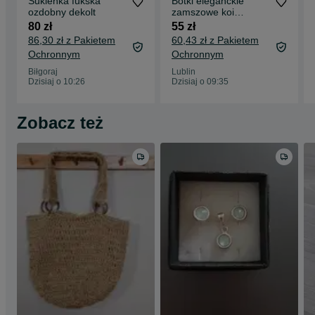
Sukienka fukska
Botki eleganckie
ozdobny dekolt
zamszowe koi
couture 39
80 zł
55 zł
86,30 zł z Pakietem
60,43 zł z Pakietem
Ochronnym
Ochronnym
Biłgoraj
Lublin
Dzisiaj o 10:26
Dzisiaj o 09:35
Zobacz też