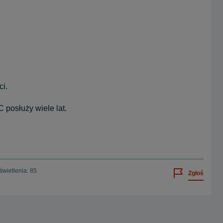
i.
posłuży wiele lat.
wietlenia: 85
Zgłoś