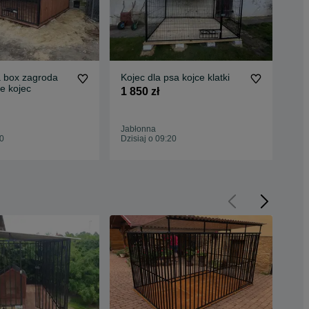
a box zagroda
Kojec dla psa kojce klatki
Koj
ce kojec
1 850 zł
1 8
Jabłonna
Nad
20
Dzisiaj o 09:20
Dzis