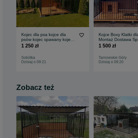
Kojec dla psa kojce dla
Kojce Boxy Klatki dl
psów kojec spawany kojec
Montaż Dostawa S
szybka realizacjia
1 250 zł
1 500 zł
Sobótka
Tarnowskie Góry
Dzisiaj o 09:21
Dzisiaj o 09:20
Zobacz też