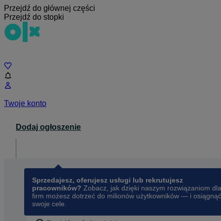
Przejdź do głównej części
Przejdź do stopki
Czat
Twoje konto
Dodaj ogłoszenie
Dla biznesu
opens in a new tab
Sprzedajesz, oferujesz usługi lub rekrutujesz
pracowników?
Zobacz, jak dzięki naszym rozwiązaniom dl
firm możesz dotrzeć do milionów użytkowników — i osiągną
swoje cele.