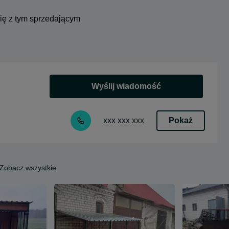
się z tym sprzedającym
Wyślij wiadomość
Pokaż
xxx xxx xxx
Zobacz wszystkie