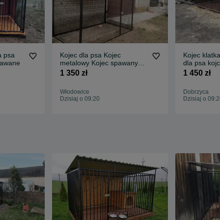
a psa
Kojec dla psa Kojec
Kojec klatk
pawane
metalowy Kojec spawany
dla psa koj
Kojec od Producenta
1 350 zł
1 450 zł
Włodowice
Dobrzyca
Dzisiaj o 09:20
Dzisiaj o 09: