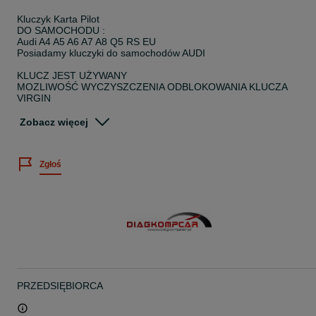
Kluczyk Karta Pilot
DO SAMOCHODU :
Audi A4 A5 A6 A7 A8 Q5 RS EU
Posiadamy kluczyki do samochodów AUDI
KLUCZ JEST UŻYWANY
MOZLIWOŚĆ WYCZYSZCZENIA ODBLOKOWANIA KLUCZA
VIRGIN
MOŻLIWOŚĆ KODOWANIA DO SAMOCHODU
Wersje Usa i Europejske
Zobacz więcej
8K0 959 754 F 8K0959754F
8T0 959 754 A 8T0959754A
Zgłoś
Kodowanie Kluczyków Sterowników w Samochodach Z GRUPY
VAG.
Wykonujemy Odblokowanie Sterowników (OCHRONA
KOMPONENTU)
Możemy Zakodować Każdy Sterownik W Aucie, Dopasować IMMO,
Dopisać KLUCZE.
PO WYMIANIE STEROWNIKA W SAMOCHODZIE WYMAGANE
JEST JEGO DOPISANIE DO AUTA (COMPONENT PROTECTION)
PRZEDSIĘBIORCA