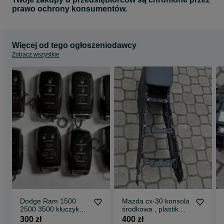
prawo ochrony konsumentów.
Więcej od tego ogłoszeniodawcy
Zobacz wszystkie
Dodge Ram 1500
Mazda cx-30 konsola
2500 3500 kluczyk
środkowa , plastik
pilot keyless
,środek
300 zł
400 zł