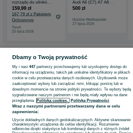
rozrządu do silników
Audi A6 (C7) A7 A8
Vag VW Audi Skoda
Keyless Kodowanie
159,99 zł
500 zł
Seat Ford
Dorabianie
167,79 zł z Pakietem
Ochronnym
Gorzów Wielkopolski
27 lipca 2026
Toruń
25 lipca 2026
Strona główna
Motoryzacja
Części samochodowe
Osobowe
Osobowe -
Dbamy o Twoją prywatność
Mazowieckie
Osobowe - Wołomin
My i nasi
447
partnerzy przechowujemy lub uzyskujemy dostęp do
informacji na urządzeniu, takich jak unikalne identyfikatory w plikach
KATEGORIA
cookie w celu przetwarzania danych osobowych. Użytkownik może
zaakceptować wybory lub zarządzać nimi, klikając poniżej lub w
ID:
649237740
Wyświetlenia: 1
dowolnym momencie na stronie polityki prywatności. Te wybory będą
sygnalizowane naszym partnerom i nie będą miały wpływu na dane
przeglądania.
Polityka cookies,
Polityka Prywatności
Zadzwoń / SMS
Wyślij wiadomość
Wraz z naszymi partnerami przetwarzamy dane w celu
zapewnienia:
Użycie dokładnych danych geolokalizacyjnych. Aktywne skanowanie
charakterystyki urządzenia do celów identyfikacji. Rozumienie
odbiorców dzięki statystyce lub kombinacji danych z różnych źródeł.