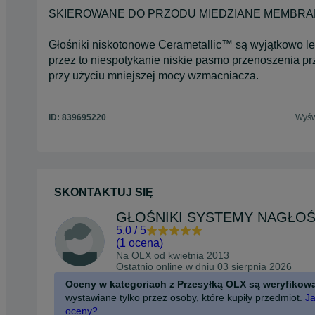
SKIEROWANE DO PRZODU MIEDZIANE MEMBRA
Głośniki niskotonowe Cerametallic™ są wyjątkowo le
przez to niespotykanie niskie pasmo przenoszenia pr
przy użyciu mniejszej mocy wzmacniacza.
ID:
839695220
Wyśw
SKONTAKTUJ SIĘ
5.0
/
5
(
1 ocena
)
Na OLX od
kwietnia 2013
Ostatnio online w dniu 03 sierpnia 2026
Oceny w kategoriach z Przesyłką OLX są weryfikow
wystawiane tylko przez osoby, które kupiły przedmiot.
Ja
oceny?