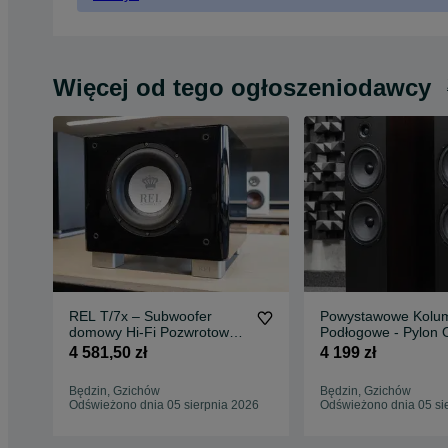
Więcej od tego ogłoszeniodawcy
REL T/7x – Subwoofer
Powystawowe Kolu
domowy Hi-Fi Pozwrotowy /
Podłogowe - Pylon 
Wysyłka / Raty 0%
Wenge
4 581,50 zł
4 199 zł
Będzin, Gzichów
Będzin, Gzichów
Odświeżono dnia 05 sierpnia 2026
Odświeżono dnia 05 si