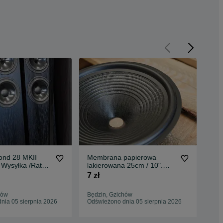
ond 28 MKII
Membrana papierowa
Me
 Wysyłka /Raty
lakierowana 25cm / 10".
pap
Zawieszenie gumowe.
pia
7 zł
11 
hów
Będzin, Gzichów
Będ
nia 05 sierpnia 2026
Odświeżono dnia 05 sierpnia 2026
Odś