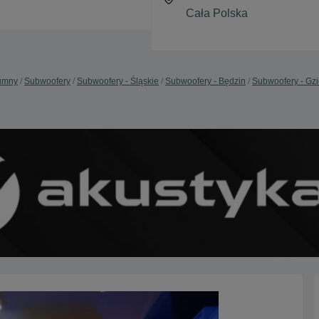
lumny
Subwoofery
Subwoofery - Śląskie
Subwoofery - Będzin
Subwoofery - Gz