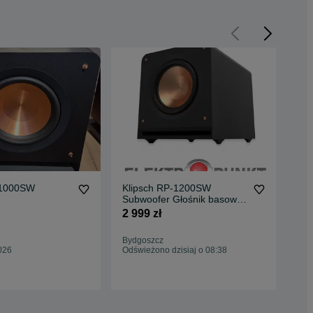
 1000SW
Klipsch RP-1200SW
Kli
Subwoofer Głośnik basowy
Subwoof
Elektropunkt
0% 
2 999 zł
3 5
Bydgoszcz
Będ
026
Odświeżono dzisiaj o 08:38
Odś