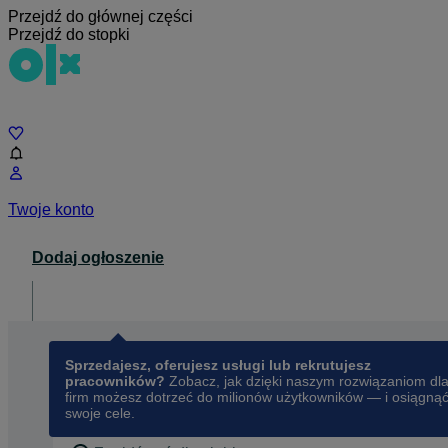
Przejdź do głównej części
Przejdź do stopki
Czat
Twoje konto
Dodaj ogłoszenie
Dla biznesu
opens in a new tab
Sprzedajesz, oferujesz usługi lub rekrutujesz
pracowników?
Zobacz, jak dzięki naszym rozwiązaniom dl
firm możesz dotrzeć do milionów użytkowników — i osiągną
swoje cele.