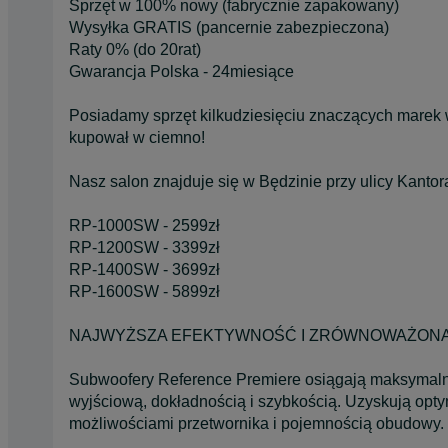
Sprzęt w 100% nowy (fabrycznie zapakowany)
Wysyłka GRATIS (pancernie zabezpieczona)
Raty 0% (do 20rat)
Gwarancja Polska - 24miesiące
Posiadamy sprzęt kilkudziesięciu znaczących marek 
kupował w ciemno!
Nasz salon znajduje się w Będzinie przy ulicy Kanto
RP-1000SW - 2599zł
RP-1200SW - 3399zł
RP-1400SW - 3699zł
RP-1600SW - 5899zł
NAJWYŻSZA EFEKTYWNOŚĆ I ZRÓWNOWAŻON
Subwoofery Reference Premiere osiągają maksymalne 
wyjściową, dokładnością i szybkością. Uzyskują o
możliwościami przetwornika i pojemnością obudowy.