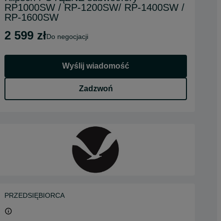
RP1000SW / RP-1200SW/ RP-1400SW /
RP-1600SW
2 599 zł
do negocjacji
Wyślij wiadomość
Zadzwoń
PRZEDSIĘBIORCA