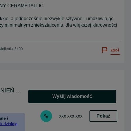
NY CERAMETALLIC
kkie, a jednocześnie niezwykle sztywne - umożliwiając
zy minimalnym zniekształceniu, dla większej klarowności
ietlenia: 5400
Zgłoś
GŁOŚNIKI SYSTEMY NAGŁOŚNIEŃ AKUSTYKA
Wyślij wiadomość
Pokaż
xxx xxx xxx
ane
i
k działają