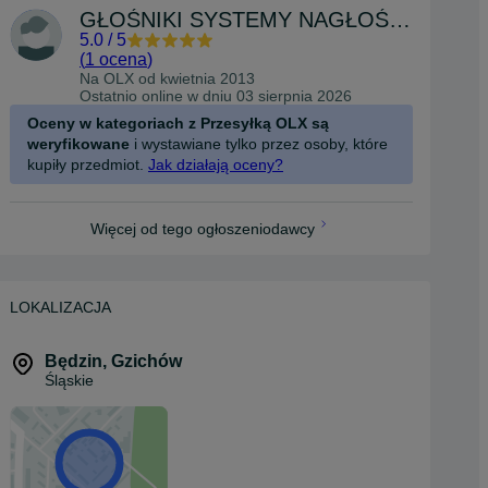
GŁOŚNIKI SYSTEMY NAGŁOŚNIEŃ AKUSTYKA
5.0
/
5
(
1 ocena
)
Na OLX od
kwietnia 2013
Ostatnio online w dniu 03 sierpnia 2026
Oceny w kategoriach z Przesyłką OLX są
weryfikowane
i wystawiane tylko przez osoby, które
kupiły przedmiot.
Jak działają oceny?
Więcej od tego ogłoszeniodawcy
LOKALIZACJA
Będzin
,
Gzichów
Śląskie