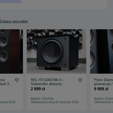
Zobacz wszystkie
mny
REL HT/1003 Mk II –
Pylon Diam
Opal 30
Subwoofer aktywny
gwarancja /
Pozwrotowy / Wysyłka /
0%/ Outlet
2 999 zł
9 999 zł
Raty 0%
Będzin, Gzichów
Będzin, Gzic
erpnia 2026
Odświeżono dnia 05 sierpnia 2026
Odświeżono d