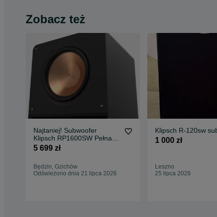
Zobacz też
Najtaniej! Subwoofer
Klipsch R-120sw su
Klipsch RP1600SW Pełna
1 000 zł
gwarancja / Wysyłka
5 699 zł
PALETA
Będzin, Gzichów
Leszno
Odświeżono dnia 21 lipca 2026
25 lipca 2026