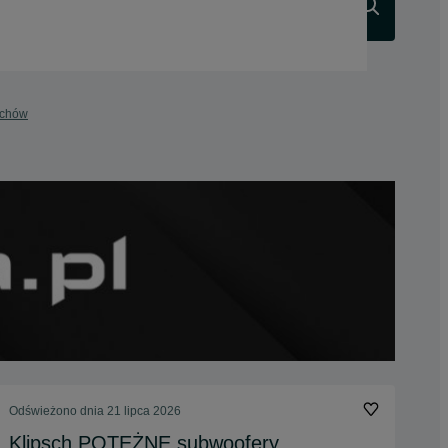
Szukaj
ichów
Odświeżono dnia 21 lipca 2026
Klipsch POTĘŻNE subwoofery