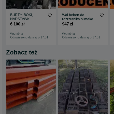
BURTY, BOKI,
Wał bęben do
NADSTAWKI
rozrzutnika ślimakowy
przyczepa HL
polski, 3,5t i 4t
6 100 zł
947 zł
niemiecka czeska
TANDEM T-088
(HW) PRODUCENT
Września
Września
Odświeżono dzisiaj o 17:51
Odświeżono dzisiaj o 17:51
Zobacz też