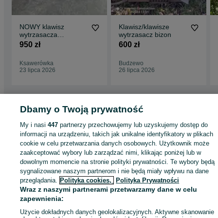
NOWY klawisz
Klawisz/klawisze
wytrzasacza
wytrzasacz bizon
wytrzasacz krotki
950 zł
600 zł
BIZON ZO56 Z058
REKORD
Ksawerówka
Budzewo
23 lipca 2026
26 lipca 2026
Dbamy o Twoją prywatność
Strona główna
Rolnictwo
Części do maszyn rolniczych
Części do maszyn
My i nasi
447
partnerzy przechowujemy lub uzyskujemy dostęp do
rolniczych - Wielkopolskie
Części do maszyn rolniczych - Września
informacji na urządzeniu, takich jak unikalne identyfikatory w plikach
cookie w celu przetwarzania danych osobowych. Użytkownik może
zaakceptować wybory lub zarządzać nimi, klikając poniżej lub w
KATEGORIA
dowolnym momencie na stronie polityki prywatności. Te wybory będą
sygnalizowane naszym partnerom i nie będą miały wpływu na dane
przeglądania.
Polityka cookies,
Polityka Prywatności
ID:
423122461
Wyświetlenia: 64
Wraz z naszymi partnerami przetwarzamy dane w celu
zapewnienia:
Zadzwoń / SMS
Wyślij wiadomość
Użycie dokładnych danych geolokalizacyjnych. Aktywne skanowanie