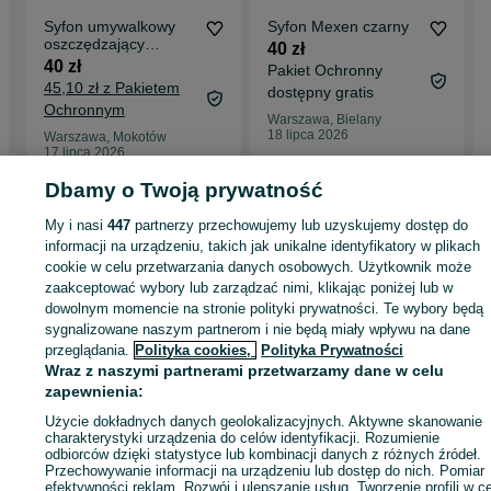
Syfon umywalkowy
Syfon Mexen czarny
oszczędzający
40 zł
miejsce
40 zł
Pakiet Ochronny
45,10 zł z Pakietem
dostępny gratis
Ochronnym
Warszawa, Bielany
18 lipca 2026
Warszawa, Mokotów
17 lipca 2026
Dbamy o Twoją prywatność
Strona główna
My i nasi
447
Budowa i Remont
partnerzy przechowujemy lub uzyskujemy dostęp do
Hydraulika
Syfony
Syfony - Mazowiecki
Syfony - Grądy
informacji na urządzeniu, takich jak unikalne identyfikatory w plikach
cookie w celu przetwarzania danych osobowych. Użytkownik może
zaakceptować wybory lub zarządzać nimi, klikając poniżej lub w
KATEGORIA
dowolnym momencie na stronie polityki prywatności. Te wybory będą
sygnalizowane naszym partnerom i nie będą miały wpływu na dane
przeglądania.
Polityka cookies,
Polityka Prywatności
ID:
1046287559
Wyświetlenia: 
Wraz z naszymi partnerami przetwarzamy dane w celu
zapewnienia:
Kup
Użycie dokładnych danych geolokalizacyjnych. Aktywne skanowanie
charakterystyki urządzenia do celów identyfikacji. Rozumienie
odbiorców dzięki statystyce lub kombinacji danych z różnych źródeł.
Przechowywanie informacji na urządzeniu lub dostęp do nich. Pomiar
efektywności reklam. Rozwój i ulepszanie usług. Tworzenie profili w c