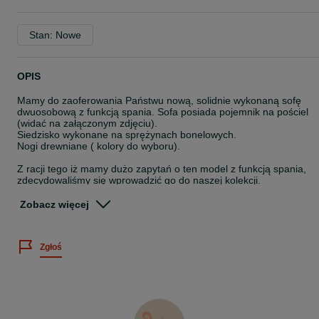
Stan: Nowe
OPIS
Mamy do zaoferowania Państwu nową, solidnie wykonaną sofę
dwuosobową z funkcją spania. Sofa posiada pojemnik na pościel
(widać na załączonym zdjęciu).
Siedzisko wykonane na sprężynach bonelowych.
Nogi drewniane ( kolory do wyboru).
Z racji tego iż mamy dużo zapytań o ten model z funkcją spania,
zdecydowaliśmy się wprowadzić go do naszej kolekcji.
Podana cena dotyczy kanapy dwuosobowej, rozkładanej wykonane
Zobacz więcej
w tkaninie FRENCH VELVET z firmy Fibero. Istnieje również
możliwość zamówienia kanapy w innych tkaninach, które mamy
dostępne w swojej kolekcji. Wtedy cena zależy od wyboru rodzaju
Zgłoś
tkaniny.
W swojej ofercie posiadamy bardzo dużo tkanin znanych
producentów, takich jak: FIBERO, FARGOTEX, DAVIS, AGMAMITO
RIDEX, TOP TEXTIL, DEKOMA.
Sofę można zamówić w zestawie (dowolna konfiguracja) lub
osobno.