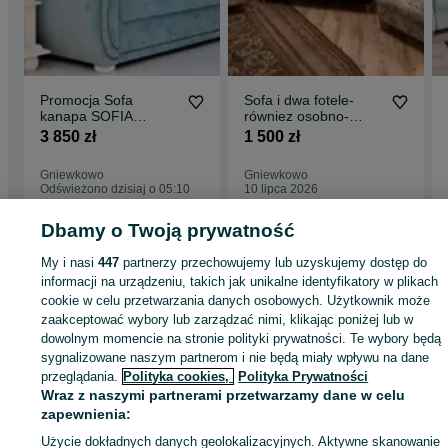
Promocja Sofa
Sofa i dwa fotele-
kanapa SOFIA
równiez osobno-
angielski
dowóz gratis
3 850 zł
1 500 zł
prowansalski styl
Gniewkowo
Gniewkowo
Odświeżono dzisiaj o 05:10
10 lipca 2026
Dbamy o Twoją prywatność
Strona główna
Dom i Ogród
Meble
Sofy i kanapy
Sofy i kanapy - Kujawsk
My i nasi
447
partnerzy przechowujemy lub uzyskujemy dostęp do
pomorskie
Sofy i kanapy - Gniewkowo
informacji na urządzeniu, takich jak unikalne identyfikatory w plikach
cookie w celu przetwarzania danych osobowych. Użytkownik może
zaakceptować wybory lub zarządzać nimi, klikając poniżej lub w
KATEGORIA
dowolnym momencie na stronie polityki prywatności. Te wybory będą
sygnalizowane naszym partnerom i nie będą miały wpływu na dane
przeglądania.
Polityka cookies,
Polityka Prywatności
ID:
671226524
Wyświetlenia: 56
Wraz z naszymi partnerami przetwarzamy dane w celu
zapewnienia:
Zadzwoń / SMS
Wyślij wiadomość
Użycie dokładnych danych geolokalizacyjnych. Aktywne skanowanie