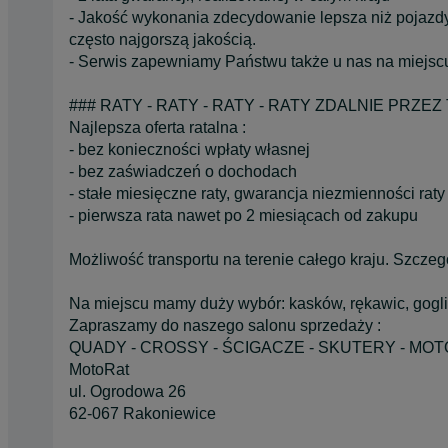
- Jakość wykonania zdecydowanie lepsza niż pojazdy
często najgorszą jakością.
- Serwis zapewniamy Państwu także u nas na miejscu,
### RATY - RATY - RATY - RATY ZDALNIE PRZEZ
Najlepsza oferta ratalna :
- bez konieczności wpłaty własnej
- bez zaświadczeń o dochodach
- stałe miesięczne raty, gwarancja niezmienności raty 
- pierwsza rata nawet po 2 miesiącach od zakupu
Możliwość transportu na terenie całego kraju. Szcze
Na miejscu mamy duży wybór: kasków, rękawic, gogli
Zapraszamy do naszego salonu sprzedaży :
QUADY - CROSSY - ŚCIGACZE - SKUTERY - MO
MotoRat
ul. Ogrodowa 26
62-067 Rakoniewice