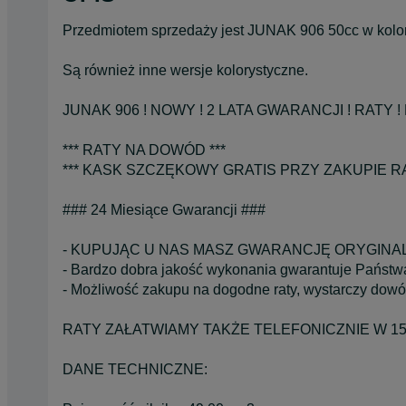
Przedmiotem sprzedaży jest JUNAK 906 50cc w kolor
Są również inne wersje kolorystyczne.
JUNAK 906 ! NOWY ! 2 LATA GWARANCJI ! RATY ! 
*** RATY NA DOWÓD ***
*** KASK SZCZĘKOWY GRATIS PRZY ZAKUPIE RA
### 24 Miesiące Gwarancji ###
- KUPUJĄC U NAS MASZ GWARANCJĘ ORYGINA
- Bardzo dobra jakość wykonania gwarantuje Państwa
- Możliwość zakupu na dogodne raty, wystarczy dowó
RATY ZAŁATWIAMY TAKŻE TELEFONICZNIE W 15
DANE TECHNICZNE: