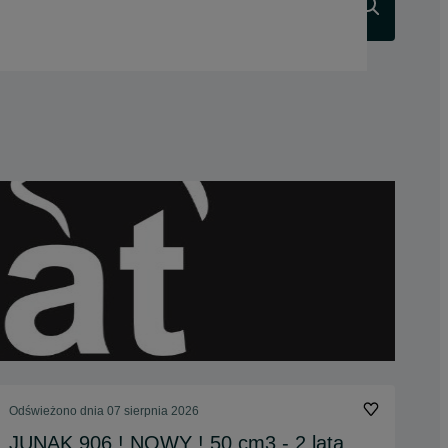
Szukaj
Odświeżono dnia 07 sierpnia 2026
JUNAK 906 ! NOWY ! 50 cm3 - 2 lata