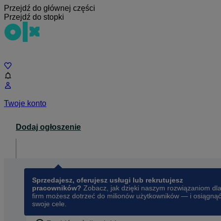
Przejdź do głównej części
Przejdź do stopki
Czat
Twoje konto
Dodaj ogłoszenie
Dla biznesu
opens in a new tab
Sprzedajesz, oferujesz usługi lub rekrutujesz
pracowników?
Zobacz, jak dzięki naszym rozwiązaniom dl
firm możesz dotrzeć do milionów użytkowników — i osiągną
swoje cele.