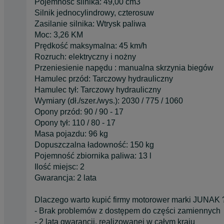
Pojemność silnika: 49,00 cm3
Silnik jednocylindrowy, czterosuw
Zasilanie silnika: Wtrysk paliwa
Moc: 3,26 KM
Prędkość maksymalna: 45 km/h
Rozruch: elektryczny i nożny
Przeniesienie napędu : manualna skrzynia biegów
Hamulec przód: Tarczowy hydrauliczny
Hamulec tył: Tarczowy hydrauliczny
Wymiary (dł./szer./wys.): 2030 / 775 / 1060
Opony przód: 90 / 90 - 17
Opony tył: 110 / 80 - 17
Masa pojazdu: 96 kg
Dopuszczalna ładowność: 150 kg
Pojemność zbiornika paliwa: 13 l
Ilość miejsc: 2
Gwarancja: 2 lata
Dlaczego warto kupić firmy motorower marki JUNAK 
- Brak problemów z dostępem do części zamiennych
- 2 lata gwarancji, realizowanej w całym kraju