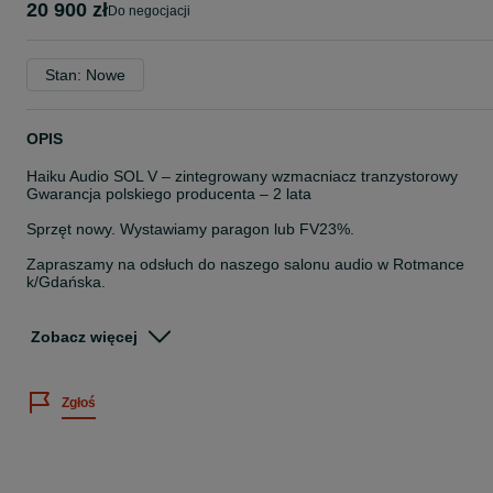
20 900 zł
do negocjacji
Stan: Nowe
OPIS
Haiku Audio SOL V – zintegrowany wzmacniacz tranzystorowy
Gwarancja polskiego producenta – 2 lata
Sprzęt nowy. Wystawiamy paragon lub FV23%.
Zapraszamy na odsłuch do naszego salonu audio w Rotmance
k/Gdańska.
Moc wyjściowa: 8 Ohm – 150 W, 4 Ohm – 210 W
Zobacz więcej
Klasa pracy: A/AB, Push-Pull
Front: czarny Front srebrny na zamówienie
Zgłoś
Zdalne sterowanie (RC) (głośność, źródła, stand-by)
Wychyłowe wskaźniki wysterowania
Pasmo 1 dB – 20 – 450khz
Pasmo 3 dB – 16 – 0,5 Mhz ->