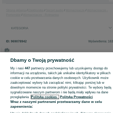
Strona główna
Elektronika
Sprzęt audio
Wzmacniacze
Wzmacniacze -
Pomorskie
Wzmacniacze - Rotmanka
KATEGORIA
ID:
969078942
Wyświetlenia: 16
Dbamy o Twoją prywatność
Zaloguj się lub załóż konto na OLX, aby skontaktować się z t
My i nasi
447
partnerzy przechowujemy lub uzyskujemy dostęp do
sprzedającym
informacji na urządzeniu, takich jak unikalne identyfikatory w plikach
cookie w celu przetwarzania danych osobowych. Użytkownik może
zaakceptować wybory lub zarządzać nimi, klikając poniżej lub w
Zaloguj się / Załóż konto
dowolnym momencie na stronie polityki prywatności. Te wybory będą
sygnalizowane naszym partnerom i nie będą miały wpływu na dane
przeglądania.
Polityka cookies,
Polityka Prywatności
Zadzwoń / SMS
Wyślij wiadomość
Wraz z naszymi partnerami przetwarzamy dane w celu
zapewnienia: