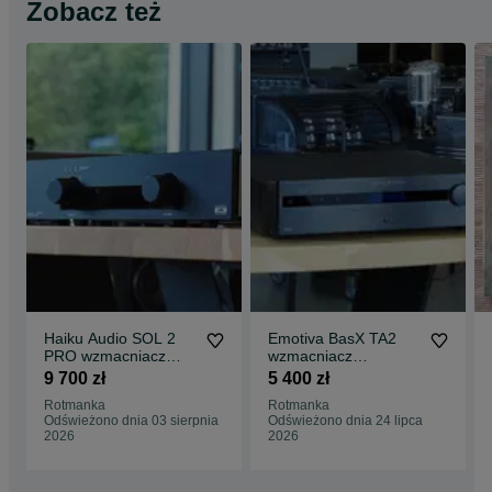
Zobacz też
Haiku Audio SOL 2
Emotiva BasX TA2
PRO wzmacniacz
wzmacniacz
zintegrowany
zintegrowany nowy
9 700 zł
5 400 zł
tranzystorowy nowy
gwarancja
Rotmanka
Rotmanka
Odświeżono dnia 03 sierpnia
Odświeżono dnia 24 lipca
2026
2026