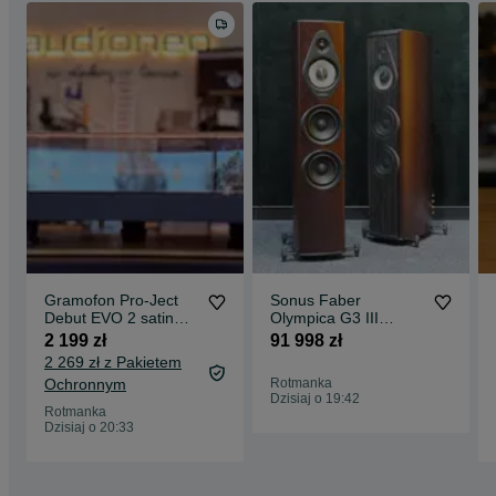
Gramofon Pro-Ject
Sonus Faber
Debut EVO 2 satin
Olympica G3 III
black Pick IT MM
kolumny podłogowe
2 199 zł
91 998 zł
EVO nowy OUTLET
hi-end NOWOŚĆ !
2 269 zł z Pakietem
Ochronnym
Rotmanka
Dzisiaj o 19:42
Rotmanka
Dzisiaj o 20:33