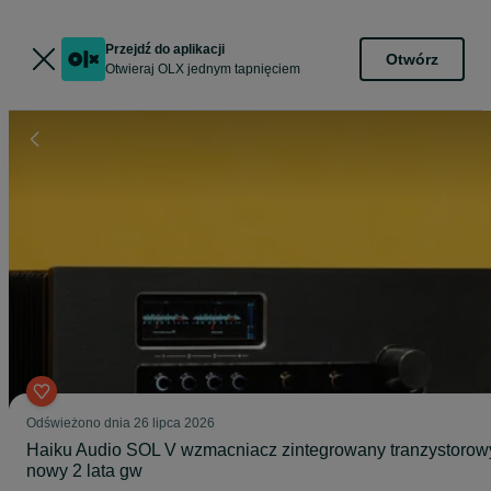
Przejdź do aplikacji
Otwórz
Otwieraj OLX jednym tapnięciem
Odświeżono dnia 26 lipca 2026
Haiku Audio SOL V wzmacniacz zintegrowany tranzystorow
nowy 2 lata gw