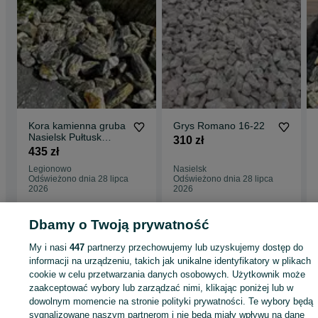
Kora kamienna gruba
Grys Romano 16-22
Nasielsk Pułtusk
310 zł
Ciechanów
435 zł
Legionowo
Nasielsk
Odświeżono dnia 28 lipca
Odświeżono dnia 28 lipca
2026
2026
Dbamy o Twoją prywatność
Strona główna
Dom i Ogród
Ogród
Podłoża ogrodowe
Kora
Kora -
My i nasi
447
partnerzy przechowujemy lub uzyskujemy dostęp do
Mazowieckie
Kora - Nowy Dwór Mazowiecki
informacji na urządzeniu, takich jak unikalne identyfikatory w plikach
cookie w celu przetwarzania danych osobowych. Użytkownik może
KATEGORIA
zaakceptować wybory lub zarządzać nimi, klikając poniżej lub w
dowolnym momencie na stronie polityki prywatności. Te wybory będą
sygnalizowane naszym partnerom i nie będą miały wpływu na dane