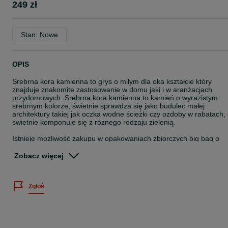
249 zł
Stan: Nowe
OPIS
Srebrna kora kamienna to grys o miłym dla oka kształcie który
znajduje znakomite zastosowanie w domu jaki i w aranżacjach
przydomowych. Srebrna kora kamienna to kamień o wyrazistym
srebrnym kolorze, świetnie sprawdza się jako budulec małej
architektury takiej jak oczka wodne ścieżki czy ozdoby w rabatach,
świetnie komponuje się z różnego rodzaju zielenią.
Istnieje możliwość zakupu w opakowaniach zbiorczych big bag o
pojemności 1 tona
CENA
Zobacz więcej
big bag 249,00zł/1t frakcji 10-30
big bag 249,00zł/1t frakcji 30-60
Zgłoś
*W cenę nie jest wliczony transport. Jest on obliczany dopiero po
kontakcie telefonicznym i zależy od wagi oraz odległości od naszyc
magazynów. W przypadku pytań prosimy o kontakt telefoniczny
* W przypadku większych zamówień istnieje możliwość negocjacji