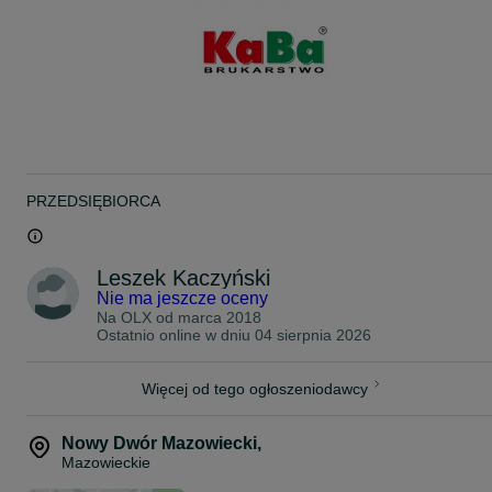
cen.
Zapraszamy do zapoznania się z pełną ofertą na naszych
pozostałych ogłoszeniach.
Zapraszamy do odwiedzin ogrodu wystawowego w miejscowości
Nuna 199 (trasa z Nasielska w kierunku Legionowa) podana
lokalizacja dotyczy transportu/wysyłki
PRZEDSIĘBIORCA
Leszek Kaczyński
Nie ma jeszcze oceny
Na OLX od
marca 2018
Ostatnio online w dniu 04 sierpnia 2026
Więcej od tego ogłoszeniodawcy
Nowy Dwór Mazowiecki
,
Mazowieckie