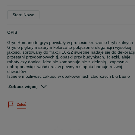
Stan: Nowe
OPIS
Grys Romano to grys powstały w procesie kruszenie brył skalnych.
Grys o pięknym szarym kolorze to połączenie elegancji i wysokiej
jakości, sortowany do frakcji 16-22 świetnie nadaje się do dekoracji
przestani przydomowych tj. opaski przy budynkach, ścieżki, aleje,
rabaty czy donice. Idealnie komponuje się z zielenią , zapewnia
dobrą przesiąkliwość oraz w pewnym stopniu hamuje rozwój
chwastów.
Istnieje możliwość zakupu w opakowaniach zbiorczych big bag o
pojemności 1 tona
CENA
Zobacz więcej
310,00 zł/1t
*W cenę nie jest wliczony transport. Jest on obliczany dopiero po
Zgłoś
kontakcie telefonicznym i zależy od wagi oraz odległości od naszyc
magazynów.
W przypadku pytań prosimy o kontakt telefoniczny
* W przypadku większych zamówień istnieje możliwość negocjacji
cen.