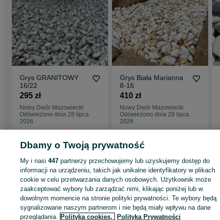
Grys GRANITOWY
Grys Biała Marianna
16/22
8-16
295 zł
410 zł
Nowy Dwór Mazowiecki
Nowy Dwór Mazowiecki
Odświeżono dnia 28 lipca
Odświeżono dnia 28 lipca
2026
2026
Dbamy o Twoją prywatność
Strona główna
Dom i Ogród
Ogród
Podłoża ogrodowe
Grys
Grys -
My i nasi
447
partnerzy przechowujemy lub uzyskujemy dostęp do
Mazowieckie
Grys - Nasielsk
informacji na urządzeniu, takich jak unikalne identyfikatory w plikach
cookie w celu przetwarzania danych osobowych. Użytkownik może
zaakceptować wybory lub zarządzać nimi, klikając poniżej lub w
KATEGORIA
dowolnym momencie na stronie polityki prywatności. Te wybory będą
sygnalizowane naszym partnerom i nie będą miały wpływu na dane
ID:
606079488
Wyświetlenia: 6
przeglądania.
Polityka cookies,
Polityka Prywatności