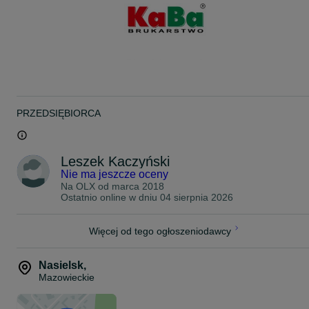
Zapraszamy do zapoznania się z pełną ofertą na naszych
pozostałych ogłoszeniach.
Zapraszamy do odwiedzin ogrodu wystawowego w miejscowości
Nuna 199 (trasa z Nasielska w kierunku Legionowa)
PRZEDSIĘBIORCA
Leszek Kaczyński
Nie ma jeszcze oceny
Na OLX od
marca 2018
Ostatnio online w dniu 04 sierpnia 2026
Więcej od tego ogłoszeniodawcy
Nasielsk
,
Mazowieckie