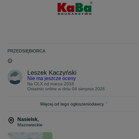
pozostałych ogłoszeniach.
Zapraszamy do odwiedzin ogrodu wystawowego w miejscowości
Nuna 199 (trasa z Nasielska w kierunku Legionowa) podana
lokalizacja dotyczy transportu/wysyłki
PRZEDSIĘBIORCA
Leszek Kaczyński
Nie ma jeszcze oceny
Na OLX od
marca 2018
Ostatnio online w dniu 04 sierpnia 2026
Więcej od tego ogłoszeniodawcy
Nasielsk
,
Mazowieckie