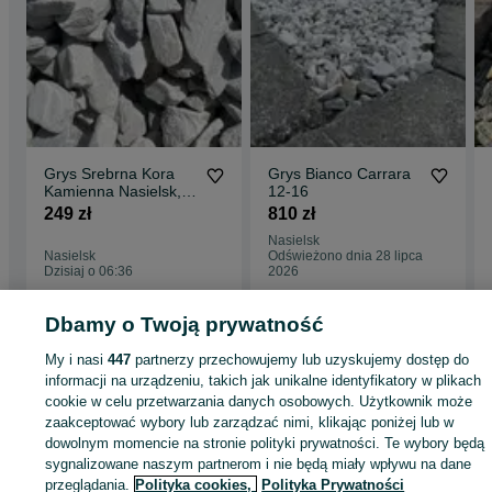
Grys Srebrna Kora
Grys Bianco Carrara
Kamienna Nasielsk,
12-16
Legionowo,
249 zł
810 zł
Ciechanów
Nasielsk
Nasielsk
Odświeżono dnia 28 lipca
Dzisiaj o 06:36
2026
Dbamy o Twoją prywatność
Strona główna
Dom i Ogród
Ogród
Podłoża ogrodowe
Grys
Grys -
My i nasi
447
partnerzy przechowujemy lub uzyskujemy dostęp do
Mazowieckie
Grys - Nasielsk
informacji na urządzeniu, takich jak unikalne identyfikatory w plikach
cookie w celu przetwarzania danych osobowych. Użytkownik może
zaakceptować wybory lub zarządzać nimi, klikając poniżej lub w
KATEGORIA
dowolnym momencie na stronie polityki prywatności. Te wybory będą
sygnalizowane naszym partnerom i nie będą miały wpływu na dane
ID:
974956448
Wyświetlenia: 1
przeglądania.
Polityka cookies,
Polityka Prywatności