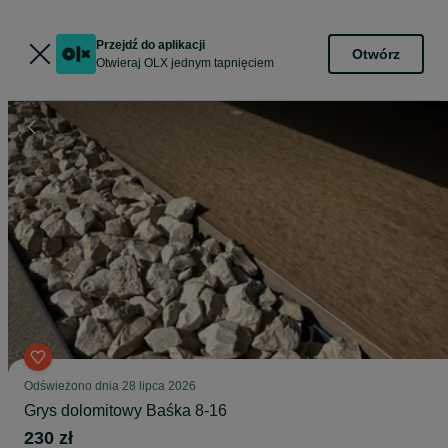
Przejdź do aplikacji
Otwórz
Otwieraj OLX jednym tapnięciem
Odświeżono dnia 28 lipca 2026
Grys dolomitowy Baśka 8-16
230 zł