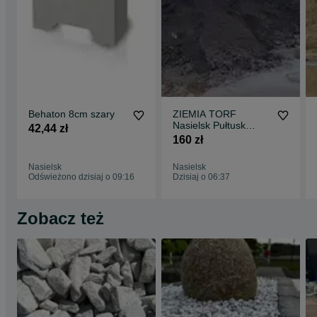
Behaton 8cm szary
ZIEMIA TORF
Nasielsk Pułtusk
42,44 zł
Ciechanów
160 zł
Nasielsk
Nasielsk
Odświeżono dzisiaj o 09:16
Dzisiaj o 06:37
Zobacz też