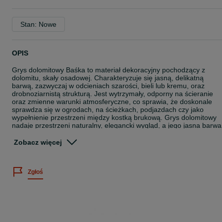
Stan: Nowe
OPIS
Grys dolomitowy Baśka to materiał dekoracyjny pochodzący z
dolomitu, skały osadowej. Charakteryzuje się jasną, delikatną
barwą, zazwyczaj w odcieniach szarości, bieli lub kremu, oraz
drobnoziarnistą strukturą. Jest wytrzymały, odporny na ścieranie
oraz zmienne warunki atmosferyczne, co sprawia, że doskonale
sprawdza się w ogrodach, na ścieżkach, podjazdach czy jako
wypełnienie przestrzeni między kostką brukową. Grys dolomitowy
nadaje przestrzeni naturalny, elegancki wygląd, a jego jasna barwa
wprowadza do otoczenia spokój i harmonijną estetykę.
Zobacz więcej
CENA 230 zł/1t
*W cenę nie jest wliczony transport. Jest on obliczany dopiero po
Zgłoś
kontakcie telefonicznym i zależy od wagi oraz odległości od naszyc
magazynów.
W przypadku pytań prosimy o kontakt telefoniczny
* W przypadku większych zamówień istnieje możliwość negocjacji
cen.
Zapraszamy do zapoznania się z pełną ofertą na naszych