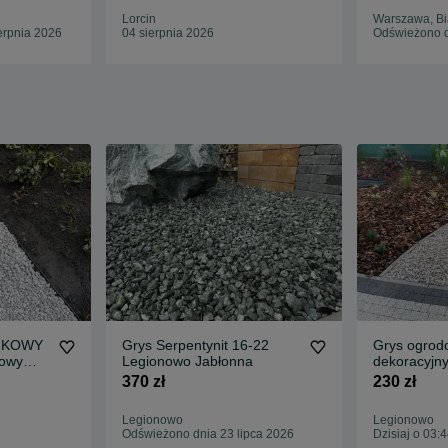
Lorcin
Warszawa, Bi
erpnia 2026
04 sierpnia 2026
Odświeżono d
ANKOWY
Grys Serpentynit 16-22
Grys ogrod
dowy
Legionowo Jabłonna
dekoracyjny
8-16 mm
dekoracyjn
370 zł
230 zł
na
rowe
Legionowo
Legionowo
etanka
Odświeżono dnia 23 lipca 2026
Dzisiaj o 03: