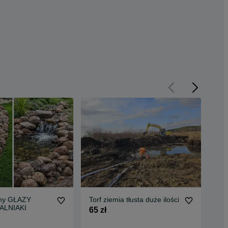
lny GŁAZY
Torf ziemia tłusta duże ilości
Zie
KALNIAKI
Cza
65 zł
prz
80 