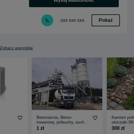
Wyślij wiadomość
Pokaż
xxx xxx xxx
Zobacz wszystkie
Betoniarnia, Beton
Kamień po
towarowy, półsuchy, suchy,
otoczaki S
chudziak, stabilizacja.
1 zł
300 zł