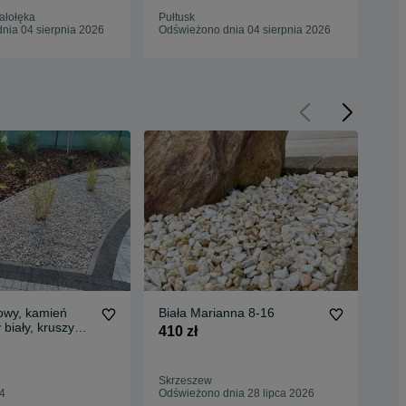
ałołęka
Pułtusk
Win
nia 04 sierpnia 2026
Odświeżono dnia 04 sierpnia 2026
Odś
owy, kamień
Biała Marianna 8-16
gry
 biały, kruszywo
gra
410 zł
e
22
280
Skrzeszew
Leg
44
Odświeżono dnia 28 lipca 2026
25 