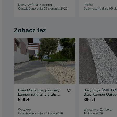
Nowy Dwór Mazowiecki
Płońsk
Odświeżono dnia 05 sierpnia 2026
Odświeżono dnia 05 si
Zobacz też
Biała Marianna grys biały
Biały Grys ŚMIET
kamień naturalny gratis
Biały Kamień Ogro
dostawa + głaz!
Grysik na Podjazd 
599 zł
390 zł
16-32 mm Kamień 
Opaskę Rabata Ażu
Wyszków
Warszawa, Żoliborz
Płyty Kruszywo Śmi
Odświeżono dnia 27 lipca 2026
10 lipca 2026
Dekoracyjny