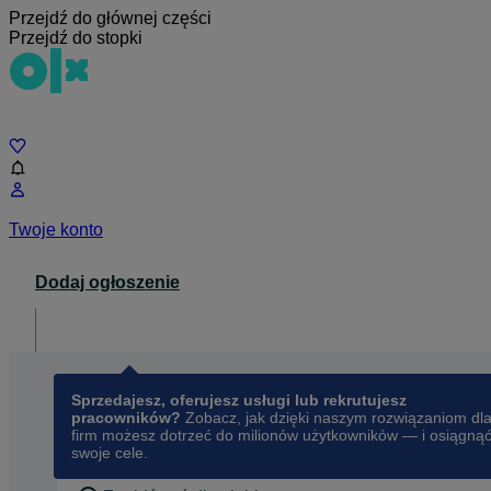
Przejdź do głównej części
Przejdź do stopki
Czat
Twoje konto
Dodaj ogłoszenie
Dla biznesu
opens in a new tab
Sprzedajesz, oferujesz usługi lub rekrutujesz
pracowników?
Zobacz, jak dzięki naszym rozwiązaniom dl
firm możesz dotrzeć do milionów użytkowników — i osiągną
swoje cele.