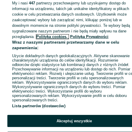
Xbox - Gorlice
My i nasi
447
partnerzy przechowujemy lub uzyskujemy dostęp do
informacji na urządzeniu, takich jak unikalne identyfikatory w plikach
cookie w celu przetwarzania danych osobowych. Użytkownik może
KATEGORIA
zaakceptować wybory lub zarządzać nimi, klikając poniżej lub w
dowolnym momencie na stronie polityki prywatności. Te wybory będą
ID:
sygnalizowane naszym partnerom i nie będą miały wpływu na dane
980187601
Wyświetlenia: 1
przeglądania.
Polityka cookies,
Polityka Prywatności
Wraz z naszymi partnerami przetwarzamy dane w celu
Kup
zapewnienia:
Użycie dokładnych danych geolokalizacyjnych. Aktywne skanowanie
charakterystyki urządzenia do celów identyfikacji. Rozumienie
odbiorców dzięki statystyce lub kombinacji danych z różnych źródeł.
Przechowywanie informacji na urządzeniu lub dostęp do nich. Pomiar
efektywności reklam. Rozwój i ulepszanie usług. Tworzenie profili w c
personalizacji treści. Tworzenie profili w celu spersonalizowanych
reklam. Wykorzystywanie ograniczonych danych do wyboru reklam.
Wykorzystywanie ograniczonych danych do wyboru treści. Pomiar
efektywności treści. Wykorzystanie profili do wyboru
spersonalizowanych reklam. Wykorzystywanie profili w celu doboru
spersonalizowanych treści.
Lista partnerów (dostawców)
Akceptuj wszystkie