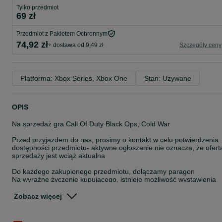
Tylko przedmiot
69 zł
Przedmiot z Pakietem Ochronnym
74,92 zł
+ dostawa od 9,49 zł
Szczegóły ceny
Platforma: Xbox Series, Xbox One
Stan: Używane
OPIS
Na sprzedaż gra Call Of Duty Black Ops, Cold War
Przed przyjazdem do nas, prosimy o kontakt w celu potwierdzenia
dostępności przedmiotu- aktywne ogłoszenie nie oznacza, że ofert
sprzedaży jest wciąż aktualna
Do każdego zakupionego przedmiotu, dołączamy paragon
Na wyraźne życzenie kupującego, istnieje możliwość wystawienia
faktury ,,Procedura Marży-Towary Używane"
Zobacz więcej
Istnieje możliwość wysyłki- przesyłka kurierska pobraniowa w cenie
30zł