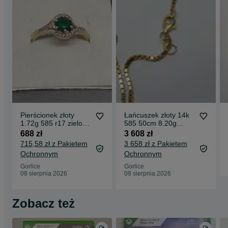
Pierścionek złoty
Łańcuszek złoty 14k
1.72g 585 r17 zielony
585 50cm 8.20g
komis madej gorlice
komis Madej Gorlice
688 zł
3 608 zł
715,58 zł z Pakietem
3 658 zł z Pakietem
Ochronnym
Ochronnym
Gorlice
Gorlice
08 sierpnia 2026
08 sierpnia 2026
Zobacz też