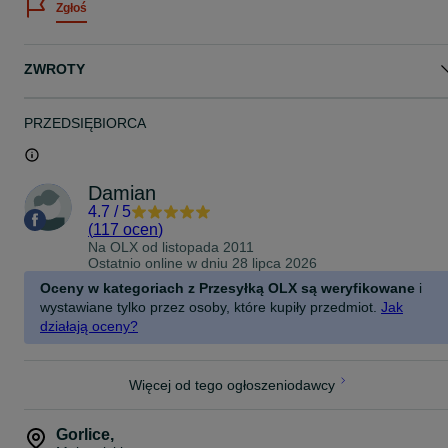
Zgłoś
Zapraszamy również do obejrzenia przedmiotu, oraz odbioru
osobistego pod adresem:
MADEJ SC
ul.Biecka 9
ZWROTY
38-300 Gorlice
(obok GPPD Forest- naprzeciw Banku Spółdzielczego)
TEL: 18 353 63 09
PRZEDSIĘBIORCA
Godziny otwarcia:
PON-PT 08:30-16:30
SOBOTA 9-13
NIEDZIELA: NIECZYNNE
Damian
ZAPRASZAMY!
4.7
/
5
(
117 ocen
)
Na OLX od
listopada 2011
Ostatnio online w dniu 28 lipca 2026
Oceny w kategoriach z Przesyłką OLX są weryfikowane
i
wystawiane tylko przez osoby, które kupiły przedmiot.
Jak
działają oceny?
Więcej od tego ogłoszeniodawcy
Gorlice
,