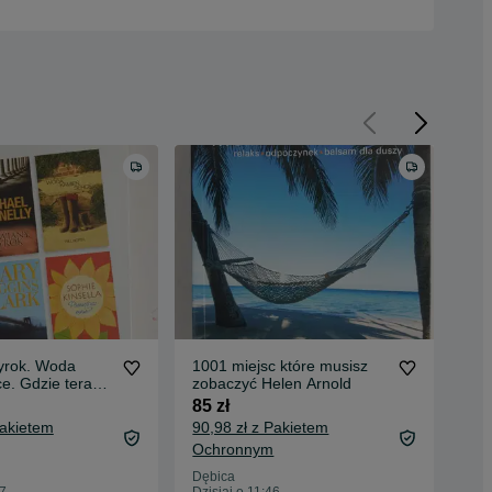
yrok. Woda
1001 miejsc które musisz
Wie
e. Gdzie teraz
zobaczyć Helen Arnold
1-2
miętasz mnie?
85 zł
140
Pakietem
90,98 zł z Pakietem
148
Ochronnym
Oc
Dębica
Dęb
07
Dzisiaj o 11:46
Dzis