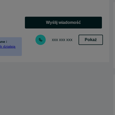
Wyślij wiadomość
Pokaż
xxx xxx xxx
ane
i
k działają