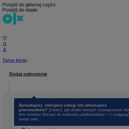
Przejdź do głównej części
Przejdź do stopki
Czat
Twoje konto
Dodaj ogłoszenie
Dla biznesu
opens in a new tab
Sprzedajesz, oferujesz usługi lub rekrutujesz
pracowników?
Zobacz, jak dzięki naszym rozwiązaniom dl
firm możesz dotrzeć do milionów użytkowników — i osiągną
swoje cele.