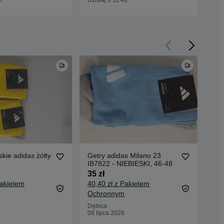
skie adidas żółty
Getry adidas Milano 23
Get
IB7822 - NIEBIESKI, 46-48
Mil
46
35 zł
35 
Pakietem
40,40 zł z Pakietem
40,
Ochronnym
Oc
Dębica
Dęb
08 lipca 2026
08 