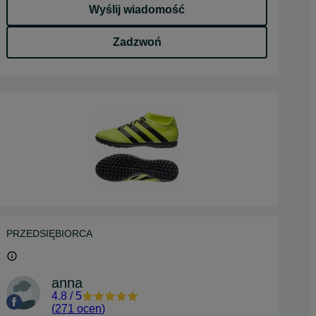
Wyślij wiadomość
Zadzwoń
PRZEDSIĘBIORCA
anna
4.8
/
5
(
271 ocen
)