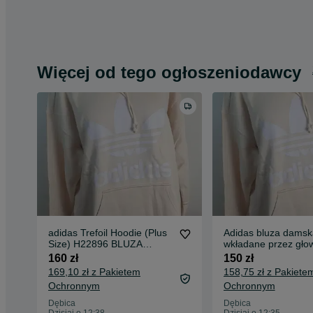
Więcej od tego ogłoszeniodawcy
adidas Trefoil Hoodie (Plus
Adidas bluza damsk
Size) H22896 BLUZA
wkładane przez głow
DAMSKA 3XL
kapturem rozmiar 46
160 zł
150 zł
169,10 zł z Pakietem
158,75 zł z Pakiete
Ochronnym
Ochronnym
Dębica
Dębica
Dzisiaj o 12:38
Dzisiaj o 12:35