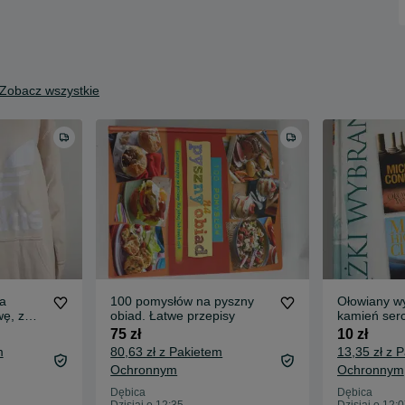
Zobacz wszystkie
a
100 pomysłów na pyszny
Ołowiany w
ę, z
obiad. Łatwe przepisy
kamień serc
/48 xl
jesteś? Pa
75 zł
10 zł
m
80,63 zł z Pakietem
13,35 zł z 
Ochronnym
Ochronnym
Dębica
Dębica
Dzisiaj o 12:35
Dzisiaj o 12: